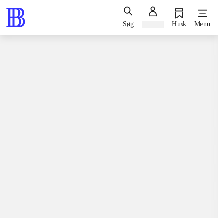
Søg
Log ind
Husk
Menu
Bøger / faglitteratur for børn