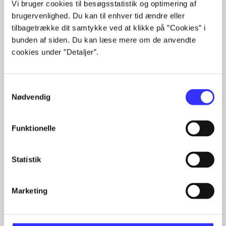
Vi bruger cookies til besøgsstatistik og optimering af
Artikler
brugervenlighed. Du kan til enhver tid ændre eller
Alle registrerede artikler fordelt på udgivelser
tilbagetrække dit samtykke ved at klikke på ”Cookies” i
bunden af siden. Du kan læse mere om de anvendte
cookies under ”Detaljer”.
...
...
...
...
Samtykkevalg
Nødvendig
...
Funktionelle
Fandango - dansk for 3. klasse
Statistik
Gå til serien
Marketing