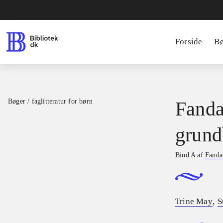
Forside
B
Bøger / faglitteratur for børn
Fanda
grund
Bind A af
Fandan
,
Trine May
S