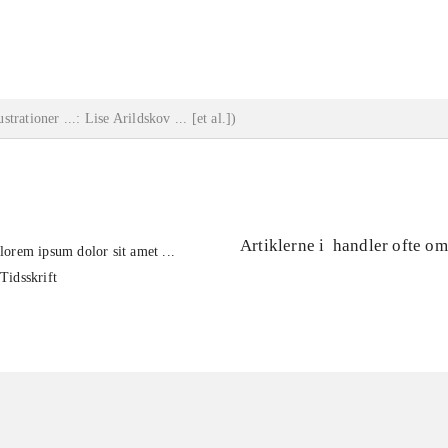
...
lustrationer ...: Lise Arildskov ... [et al.]
)
Artiklerne i
handler ofte om
lorem ipsum dolor sit amet ...
Tidsskrift