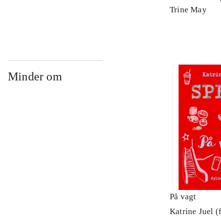
Arbejdsbog. 
Trine May
Minder om
På vagt
Katrine Juel (