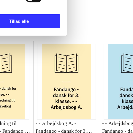
Tillad alle
dning til
- - Arbejdsbog A. -
- - Arbejdsbog
-
Fandango -
Fandango - dansk for 3.
Fandango - da