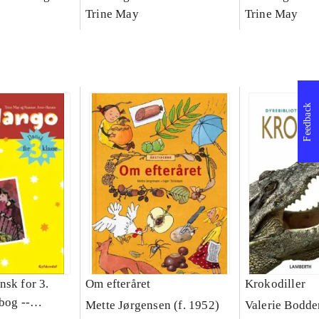
asse :
klasse : grundbog. - -
Trine May
klasse : grund
Trine May
Arbejdsbog A.
Arbejdsbog B
g til
Feedback
nsk for 3.
Om efteråret
Krokodiller
bog --
Mette Jørgensen (f. 1952)
Valerie Bodde