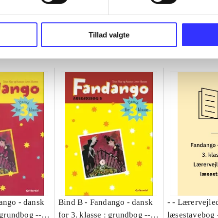
Tillad valgte
ango - dansk
Bind B -
Fandango - dansk
- - Lærervejle
: grundbog --
for 3. klasse : grundbog --
læsestavebog 