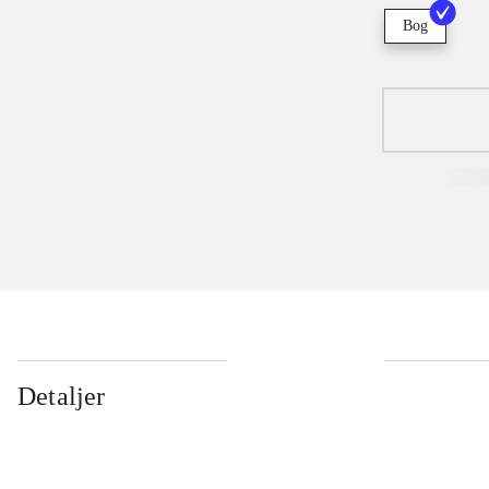
Bog
Detaljer
...
...
...