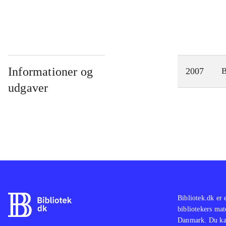
Informationer og
2007
udgaver
Bibliotek.dk er 
bibliotekers mat
Danmark. Du kan