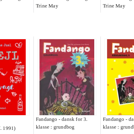
Bind A
Arbejdsbog. Bind B
Trine May
dansk for 3. kl
Trine May
grundbog. - -
Lærervejlednin
læsestavebog
Fandango - dansk for 3.
Fandango - da
klasse : grundbog
klasse : grund
f. 1991)