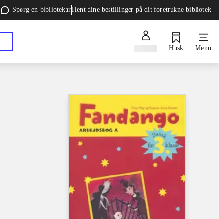
Spørg en bibliotekar
Hent dine bestillinger på dit foretrukne bibliotek
Log ind
Husk
Menu