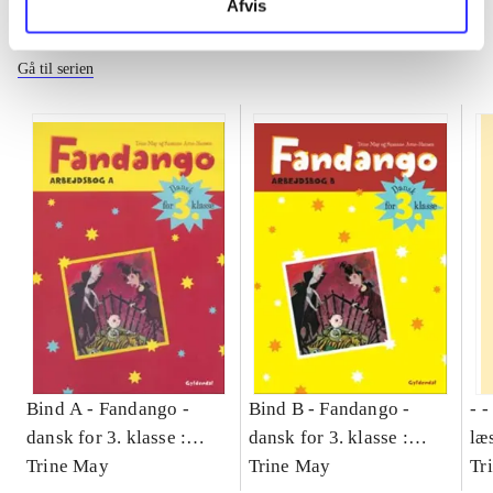
Afvis
Fandango - dansk for 3. klasse
Gå til serien
Bind A -
Fandango -
Bind B -
Fandango -
- 
dansk for 3. klasse :
dansk for 3. klasse :
læ
grundbog -- Arbejdsbog.
Trine May
grundbog -- Arbejdsbog.
Trine May
- d
Tr