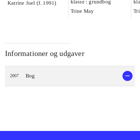
klasse : grundbog
kl
Katrine Juel (f. 1991)
Ar
Trine May
Tr
Informationer og udgaver
Bog
2007