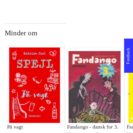
Bind A
Bind B
gr
Læ
læ
Minder om
Feedback
På vagt
Fandango - dansk for 3.
Fa