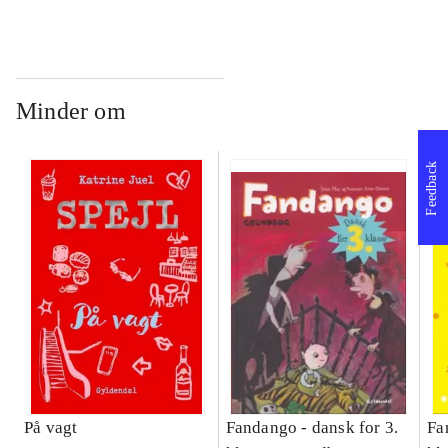
Bind A
Bind B
gr
Læ
læ
Minder om
Feedback
På vagt
Fandango - dansk for 3.
Fa