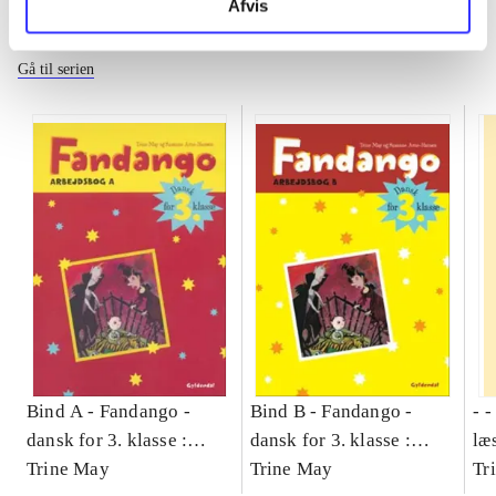
Afvis
Fandango - dansk for 3. klasse
Gå til serien
Bind A -
Fandango -
Bind B -
Fandango -
- 
dansk for 3. klasse :
dansk for 3. klasse :
læ
grundbog -- Arbejdsbog.
Trine May
grundbog -- Arbejdsbog.
Trine May
- d
Tr