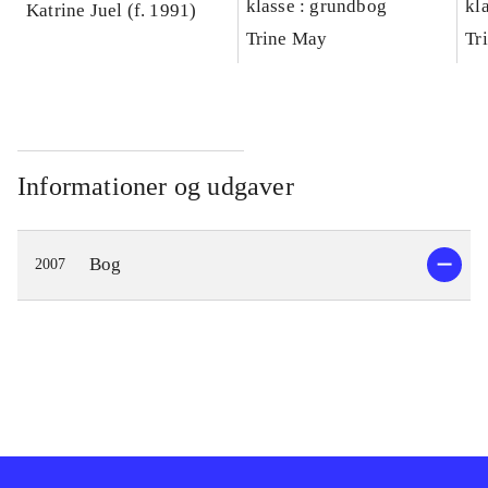
klasse : grundbog
kl
Katrine Juel (f. 1991)
Ar
Trine May
Tr
Informationer og udgaver
Bog
2007