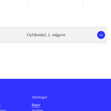
ind B
Gyldendal, 1. udgave
Afdelinger
k
Bøger
ning
Artikler