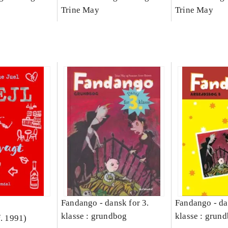
Bind A
Arbejdsbog. Bind B
Trine May
dansk for 3. kl
Trine May
grundbog. - -
Lærervejlednin
læsestavebog
Fandango - dansk for 3.
Fandango - da
klasse : grundbog
klasse : grund
f. 1991)