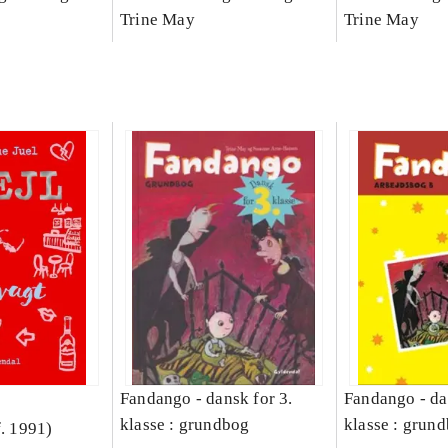
Bind A
Arbejdsbog. Bind B
Trine May
dansk for 3. kl
Trine May
grundbog. - -
Lærervejlednin
læsestavebog
Fandango - dansk for 3.
Fandango - da
klasse : grundbog
klasse : grund
f. 1991)