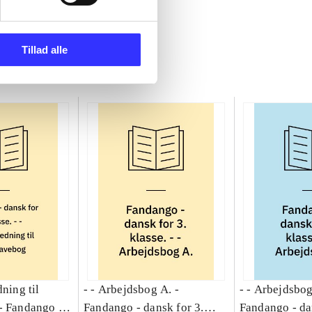
Tillad alle
dning til
- - Arbejdsbog A. -
- - Arbejdsbog
-
Fandango -
Fandango - dansk for 3.
Fandango - da