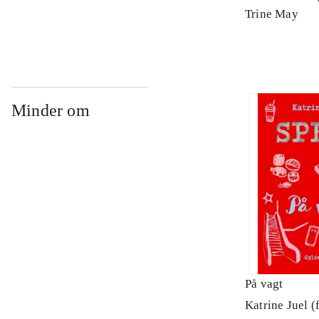
Arbejdsbog. 
Trine May
Minder om
På vagt
Katrine Juel (