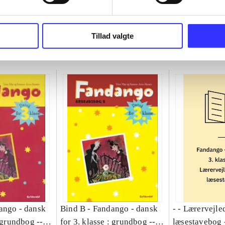
Tillad valgte
ango - dansk
Bind B -
Fandango - dansk
- - Lærervejle
: grundbog --
for 3. klasse : grundbog --
læsestavebog 