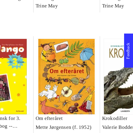
asse :
klasse : grundbog. - -
Trine May
klasse : grund
Trine May
Arbejdsbog A.
Arbejdsbog B
g til
Feedback
nsk for 3.
Om efteråret
Krokodiller
bog --
Mette Jørgensen (f. 1952)
Valerie Bodde