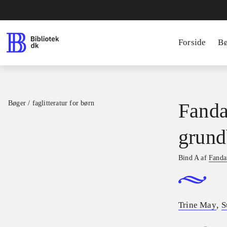
Forside
B
Bøger / faglitteratur for børn
Fanda
grund
Bind A af
Fandan
,
Trine May
S