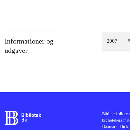
Informationer og
2007
udgaver
Bibliotek.dk er 
bibliotekers mat
Danmark. Du kan