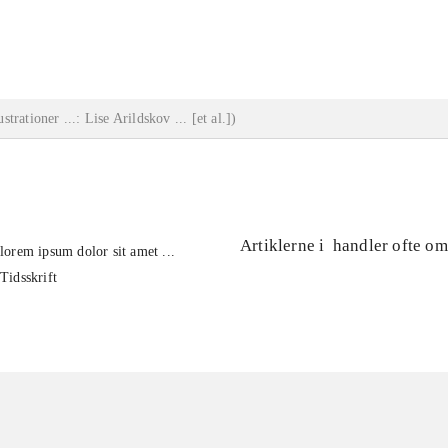
...
lustrationer ...: Lise Arildskov ... [et al.]
)
Artiklerne i
handler ofte om
lorem ipsum dolor sit amet ...
Tidsskrift