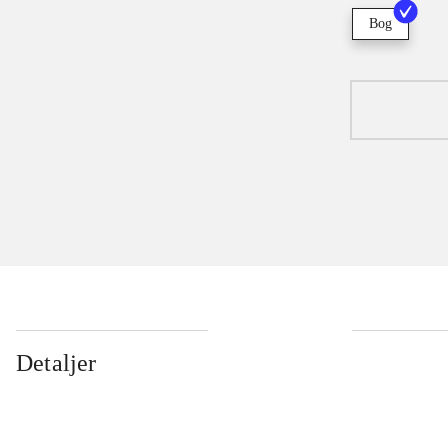
Bog
Detaljer
...
...
...