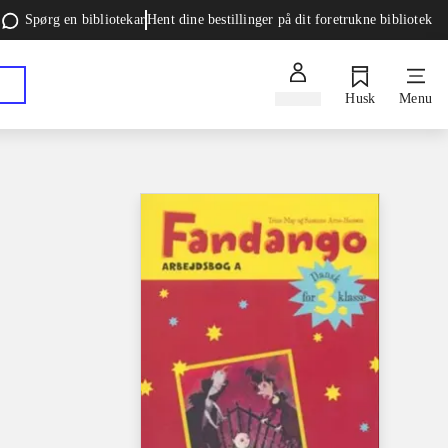
Spørg en bibliotekar
Hent dine bestillinger på dit foretrukne bibliotek
Log ind
Husk
Menu