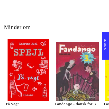
Bind A
Bind B
gr
Læ
læ
Minder om
Feedback
På vagt
Fandango - dansk for 3.
Fa