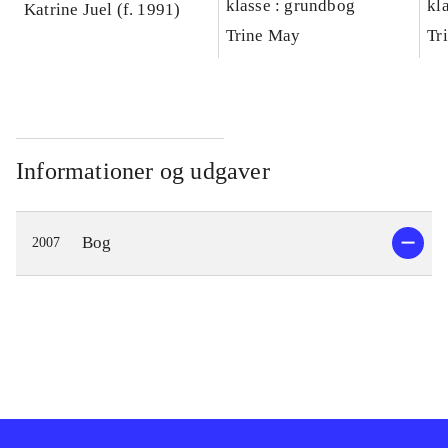
klasse : grundbog
kl
Katrine Juel (f. 1991)
Ar
Trine May
Tr
Informationer og udgaver
Bog
2007