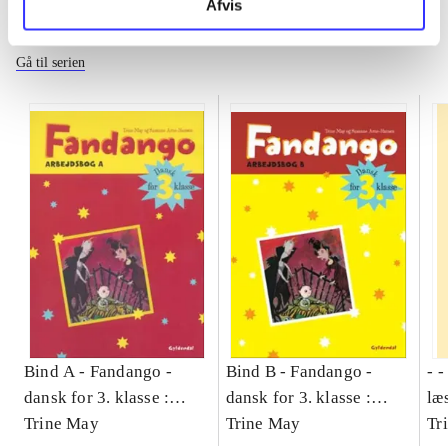
Afvis
Fandango - dansk for 3. klasse
Gå til serien
Bind A -
Fandango -
Bind B -
Fandango -
- 
dansk for 3. klasse :
dansk for 3. klasse :
læ
grundbog -- Arbejdsbog.
Trine May
grundbog -- Arbejdsbog.
Trine May
- d
Tr