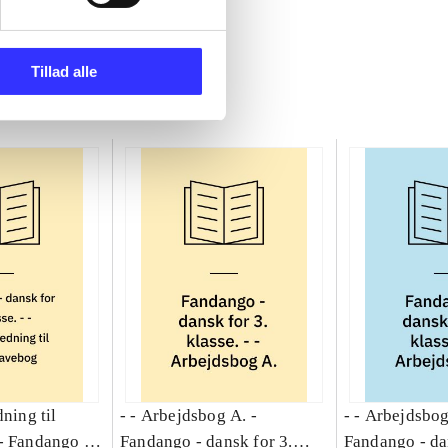
Tillad alle
dning til
- - Arbejdsbog A. -
- - Arbejdsbog
-
Fandango -
Fandango - dansk for 3.
Fandango - da