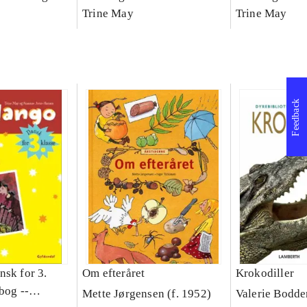
asse :
klasse : grundbog. - -
Trine May
klasse : grund
Trine May
Arbejdsbog A.
Arbejdsbog B
g til
Feedback
nsk for 3.
Om efteråret
Krokodiller
bog --
Mette Jørgensen (f. 1952)
Valerie Bodde