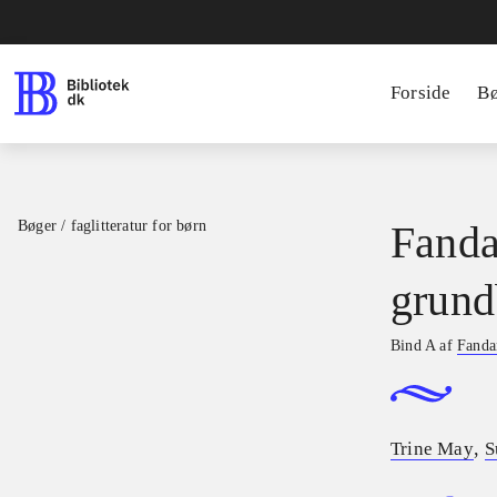
Forside
B
Bøger / faglitteratur for børn
Fanda
grund
Bind A af
Fandan
,
Trine May
S