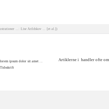
...
lustrationer ...: Lise Arildskov ... [et al.]
)
Artiklerne i
handler ofte om
lorem ipsum dolor sit amet ...
Tidsskrift