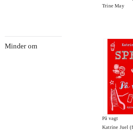
Arbejdsbog. 
Trine May
Minder om
På vagt
Katrine Juel (