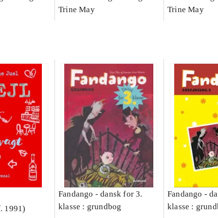
Bind A
Arbejdsbog. Bind B
Trine May
dansk for 3. kl
Trine May
grundbog. - -
Lærervejlednin
læsestavebog
Fandango - dansk for 3.
Fandango - da
klasse : grundbog
klasse : grund
f. 1991)