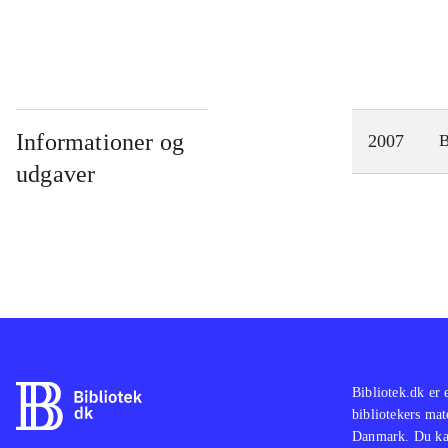
Informationer og
2007
udgaver
Bibliotek.dk er 
bibliotekers mat
Danmark. Du kan