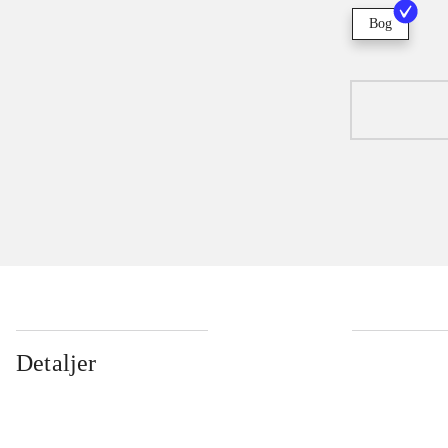
Bog
Detaljer
...
...
...