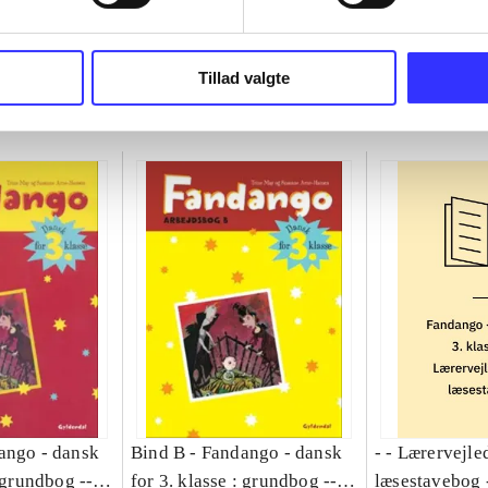
Tillad valgte
ango - dansk
Bind B -
Fandango - dansk
- - Lærervejle
: grundbog --
for 3. klasse : grundbog --
læsestavebog 