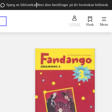
Spørg en bibliotekar
Hent dine bestillinger på dit foretrukne bibliotek
Log ind
Husk
Menu