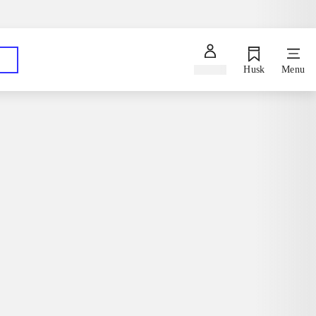
Spørg en bibliotekar
Hent dine bestillinger på dit foretrukne bibliotek
Log ind
Husk
Menu