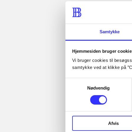
Artikler med
samme emner
Fra
Samtykke
Hjemmesiden bruger cookie
Vi bruger cookies til besøgsst
...
samtykke ved at klikke på ”C
Artikler
...
...
Alle registrerede artikler
Samtykkevalg
...
fordelt på udgivelser
Nødvendig
...
Fandango - dansk
Afvis