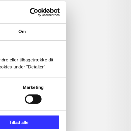
Om
dre eller tilbagetrække dit
okies under ”Detaljer”.
Marketing
Tillad alle