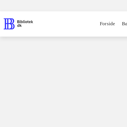
Forside
B
Bøger / faglitteratur for børn