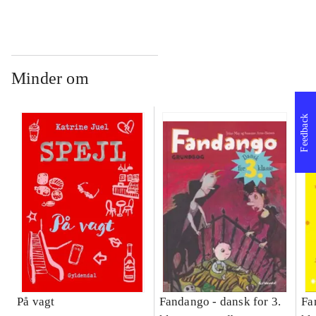
Bind A
Bind B
gr
Læ
læ
Minder om
Feedback
På vagt
Fandango - dansk for 3.
Fa