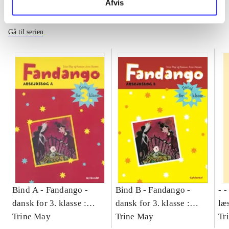
Afvis
Fandango - dansk for 3. klasse
Gå til serien
Bind A -
Fandango -
Bind B -
Fandango -
- 
dansk for 3. klasse :
dansk for 3. klasse :
læ
grundbog -- Arbejdsbog.
Trine May
grundbog -- Arbejdsbog.
Trine May
- d
Tr