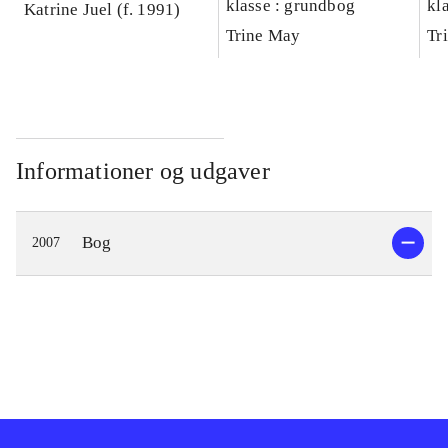
klasse : grundbog
kl
Katrine Juel (f. 1991)
Ar
Trine May
Tr
Informationer og udgaver
Bog
2007