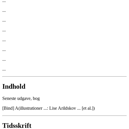
...
...
...
...
...
...
...
...
Indhold
Seneste udgave, bog
[Bind] A
(
illustrationer ...: Lise Arildskov ... [et al.]
)
Tidsskrift