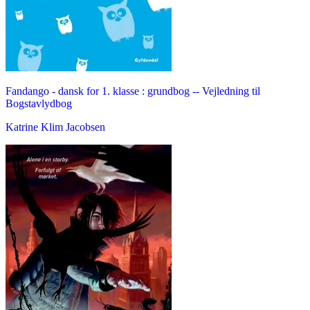
Fandango - dansk for 1. klasse : grundbog -- Vejledning til
Bogstavlydbog
Katrine Klim Jacobsen