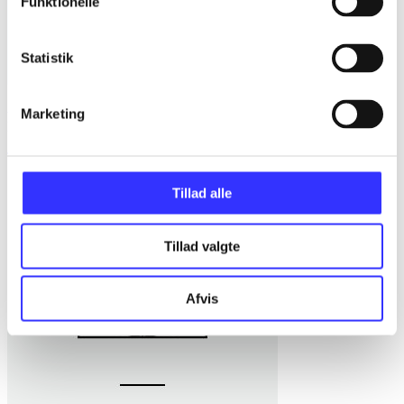
Funktionelle
Statistik
- - Lærervejledning -
Fandango - dansk for 3. klasse : grundbog. - -
Marketing
Lærervejledning
Trine May
Tillad alle
Tillad valgte
Afvis