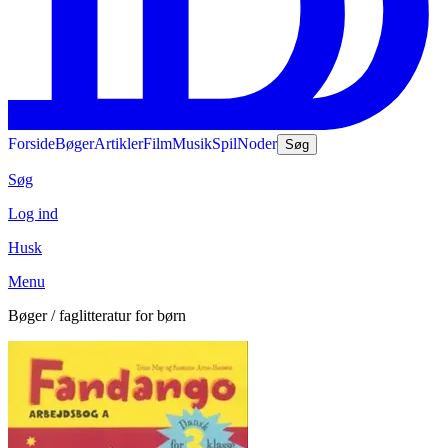
Forside
Bøger
Artikler
Film
Musik
Spil
Noder
Søg
Søg
Log ind
Husk
Menu
Bøger / faglitteratur for børn