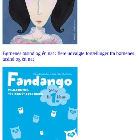
Børnenes tusind og én nat : flere udvalgte fortællinger fra børnenes
tusind og én nat