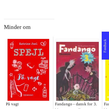
Bind A
Bind B
gr
Læ
læ
Minder om
Feedback
På vagt
Fandango - dansk for 3.
Fa