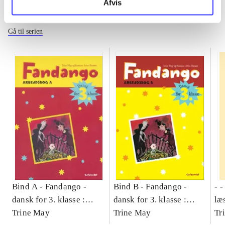
Afvis
Fandango - dansk for 3. klasse
Gå til serien
Bind A -
Fandango -
Bind B -
Fandango -
- 
dansk for 3. klasse :
dansk for 3. klasse :
læ
grundbog -- Arbejdsbog.
Trine May
grundbog -- Arbejdsbog.
Trine May
- d
Tr