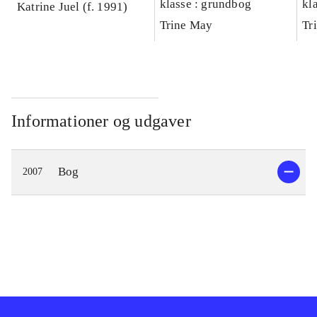
klasse : grundbog
kl
Katrine Juel (f. 1991)
Ar
Trine May
Tr
Informationer og udgaver
Bog
2007