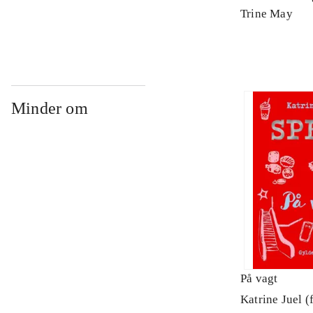
Arbejdsbog. 
Trine May
Minder om
På vagt
Katrine Juel (