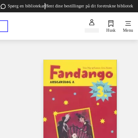
Spørg en bibliotekar
Hent dine bestillinger på dit foretrukne bibliotek
Log ind
Husk
Menu