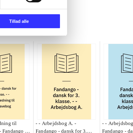
Tillad alle
dning til
- - Arbejdsbog A. -
- - Arbejdsbog
-
Fandango -
Fandango - dansk for 3.
Fandango - da