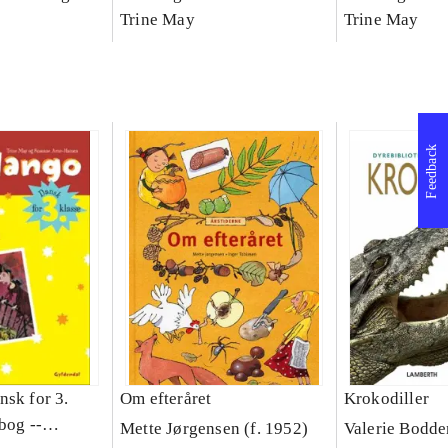
asse :
klasse : grundbog. - -
Trine May
klasse : grund
Trine May
Arbejdsbog A.
Arbejdsbog B
g til
Feedback
nsk for 3.
Om efteråret
Krokodiller
bog --
Mette Jørgensen (f. 1952)
Valerie Bodde