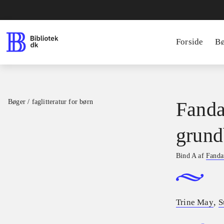
Forside
B
Bøger / faglitteratur for børn
Fanda
grund
Bind A af
Fandan
,
Trine May
S