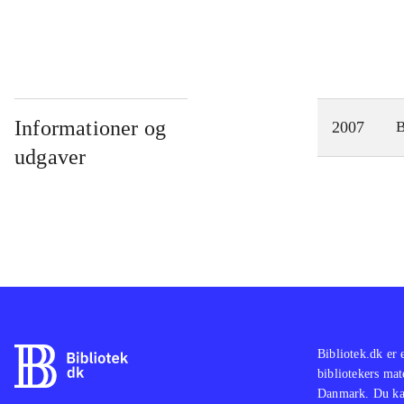
Informationer og
2007
udgaver
Bibliotek.dk er 
bibliotekers mat
Danmark. Du kan