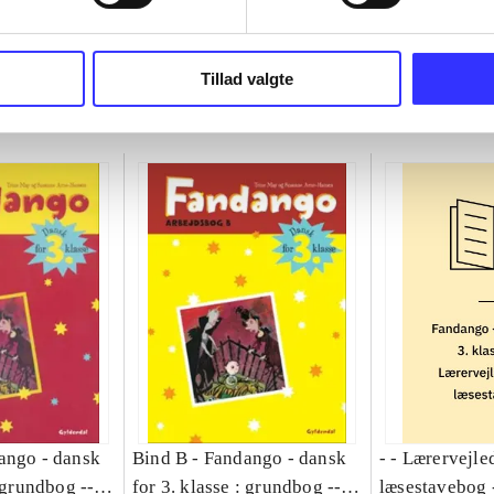
Tillad valgte
ango - dansk
Bind B -
Fandango - dansk
- - Lærervejle
: grundbog --
for 3. klasse : grundbog --
læsestavebog 