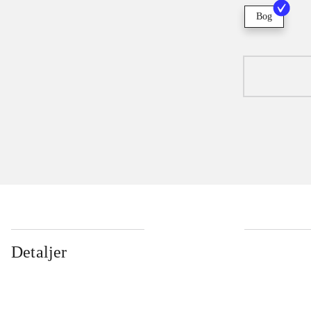
Bog
Detaljer
...
...
...