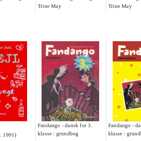
Bind A
Arbejdsbog. Bind B
Trine May
dansk for 3. kl
Trine May
grundbog. - -
Lærervejlednin
læsestavebog
Fandango - dansk for 3.
Fandango - da
klasse : grundbog
klasse : grund
f. 1991)