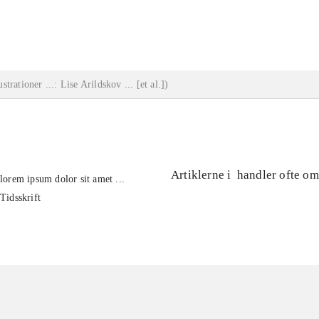
...
lustrationer ...: Lise Arildskov ... [et al.]
)
Artiklerne i
handler ofte om
lorem ipsum dolor sit amet ...
Tidsskrift