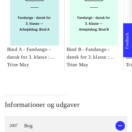
Feedback
Bind A -
Fandango -
Bind B -
Fandango -
Bi
dansk for 3. klasse :
dansk for 3. klasse :
dan
grundbog -- Arbejdsbog.
Trine May
grundbog -- Arbejdsbog.
Trine May
gr
Tr
Bind A
Bind B
Bi
Informationer og udgaver
Bog
2007