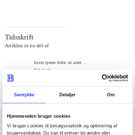
...
...
Tidsskrift
Artiklen er en del af
lorem ipsum dolor sit amet ...
Tidsskrift
Artiklerne i
handler ofte om
Samtykke
Detaljer
Om
Hjemmesiden bruger cookies
Vi bruger cookies til besøgsstatistik og optimering af
Artikler med samme emner
brugervenlighed. Du kan til enhver tid ændre eller