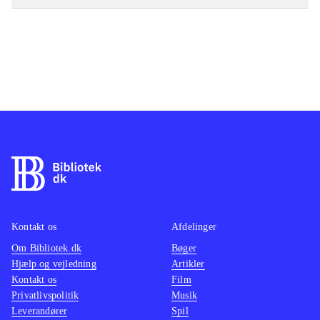
Kontakt os
Afdelinger
Om Bibliotek.dk
Bøger
Hjælp og vejledning
Artikler
Kontakt os
Film
Privatlivspolitik
Musik
Leverandører
Spil