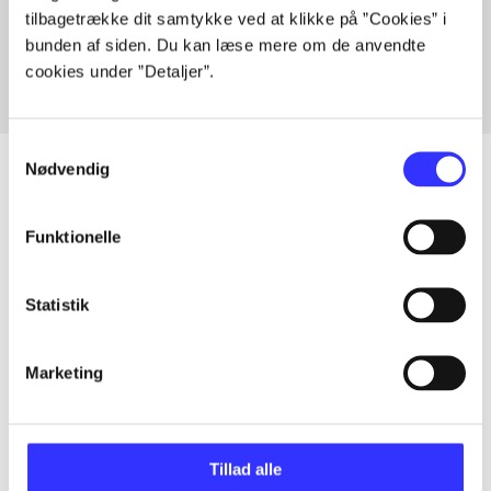
tilbagetrække dit samtykke ved at klikke på ”Cookies” i
Fra
bunden af siden. Du kan læse mere om de anvendte
cookies under ”Detaljer”.
Samtykkevalg
Nødvendig
Artikler
Funktionelle
Alle registrerede artikler fordelt på udgivelser
Statistik
...
Marketing
...
Tillad alle
...