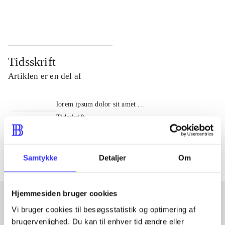
...
...
Tidsskrift
Artiklen er en del af
lorem ipsum dolor sit amet ...
Tidsskrift
Artiklerne i
handler ofte om
Samtykke
Detaljer
Om
Hjemmesiden bruger cookies
Vi bruger cookies til besøgsstatistik og optimering af
Artikler med samme emner
brugervenlighed. Du kan til enhver tid ændre eller