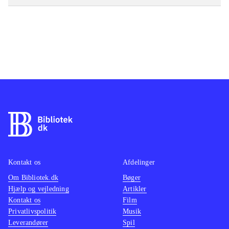
Kontakt os
Afdelinger
Om Bibliotek.dk
Bøger
Hjælp og vejledning
Artikler
Kontakt os
Film
Privatlivspolitik
Musik
Leverandører
Spil