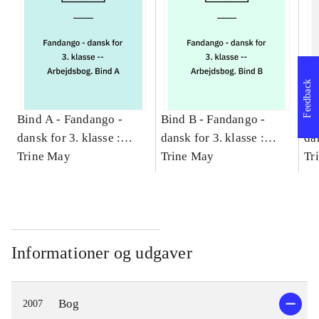
Feedback
Bind A -
Fandango -
Bind B -
Fandango -
Bi
dansk for 3. klasse :
dansk for 3. klasse :
dan
grundbog -- Arbejdsbog.
Trine May
grundbog -- Arbejdsbog.
Trine May
gr
Tr
Bind A
Bind B
Bi
Informationer og udgaver
Bog
2007