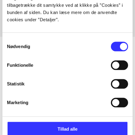
tilbagetrække dit samtykke ved at klikke på ”Cookies” i
Fra
bunden af siden. Du kan læse mere om de anvendte
cookies under ”Detaljer”.
Samtykkevalg
Nødvendig
Artikler
Funktionelle
Alle registrerede artikler fordelt på udgivelser
Statistik
...
Marketing
...
Tillad alle
...