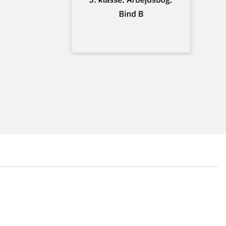
...
...