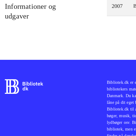
Informationer og
2007
udgaver
Bibliotek.dk er 
bibliotekers mat
Danmark. Du kan
låne på dit eget
Bibliotek.dk til
bøger, musik, tid
lydbøger osv. Bi
bibliotek, men e
findes på danske