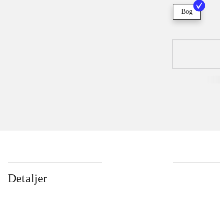
Bog
Detaljer
...
...
...