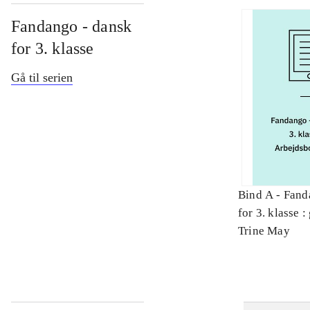
Fandango - dansk
for 3. klasse
Gå til serien
Bind A -
Fand
for 3. klasse 
Arbejdsbog. 
Trine May