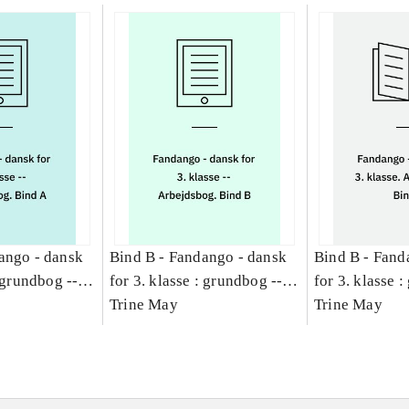
ango - dansk
Bind B -
Fandango - dansk
Bind B -
Fand
: grundbog --
for 3. klasse : grundbog --
for 3. klasse 
Bind A
Arbejdsbog. Bind B
Trine May
Arbejdsbog. B
Trine May