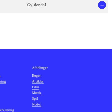
Gyldendal
Afdelinger
k
Bøger
ning
Artikler
Film
Musik
Spil
Noder
erklæring