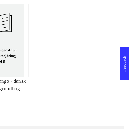
Feedback
ango - dansk
: grundbog.
ind B