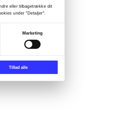
dre eller tilbagetrække dit
okies under ”Detaljer”.
Marketing
Tillad alle