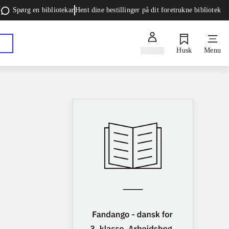
Spørg en bibliotekar
Hent dine bestillinger på dit foretrukne bibliotek
Log ind
Husk
Menu