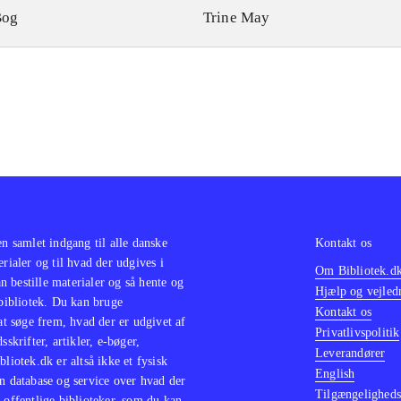
Bog
Trine May
en samlet indgang til alle danske
Kontakt os
erialer og til hvad der udgives i
Om Bibliotek.d
 bestille materialer og så hente og
Hjælp og vejled
 bibliotek. Du kan bruge
Kontakt os
 at søge frem, hvad der er udgivet af
Privatlivspolitik
sskrifter, artikler, e-bøger,
Leverandører
bliotek.dk er altså ikke et fysisk
English
n database og service over hvad der
Tilgængeligheds
 offentlige biblioteker, som du kan