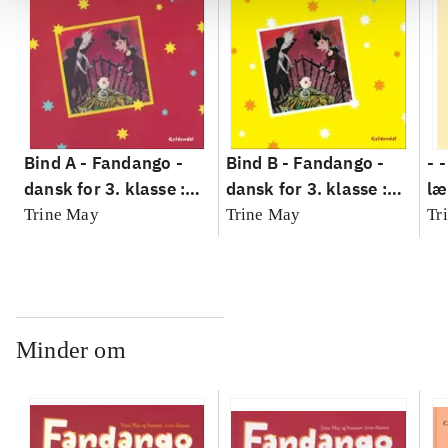
Bind A -
Fandango -
Bind B -
Fandango -
- 
dansk for 3. klasse :
dansk for 3. klasse :
læ
grundbog --
grundbog --
Fa
Trine May
Trine May
Tr
Arbejdsbog. Bind A
Arbejdsbog. Bind B
3.
- 
læ
Minder om