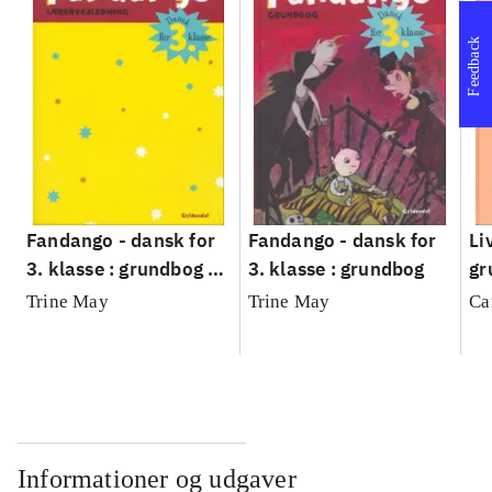
Feedback
Fandango - dansk for
Fandango - dansk for
Li
3. klasse : grundbog --
3. klasse : grundbog
gr
Lærervejledning
Trine May
Trine May
Ca
Informationer og udgaver