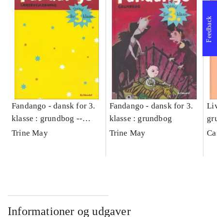
Feedback
Fandango - dansk for 3.
Fandango - dansk for 3.
Liv
klasse : grundbog --
klasse : grundbog
gr
Lærervejledning
Trine May
Trine May
Ca
Informationer og udgaver