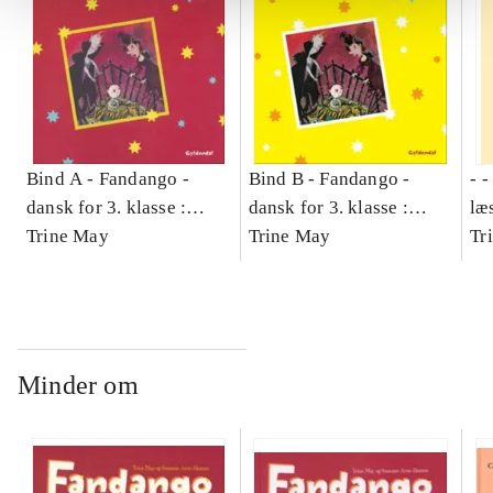
Bind A -
Fandango -
Bind B -
Fandango -
- 
dansk for 3. klasse :
dansk for 3. klasse :
læ
grundbog -- Arbejdsbog.
Trine May
grundbog -- Arbejdsbog.
Trine May
- d
Tr
Bind A
Bind B
gr
Læ
læ
Minder om