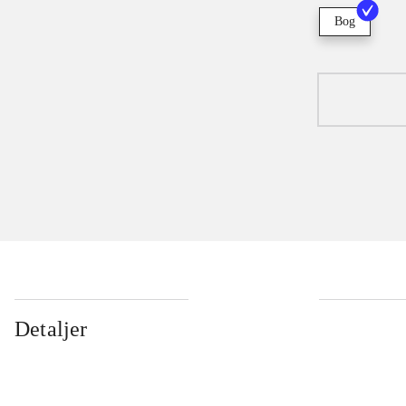
Bog
Detaljer
...
...
...