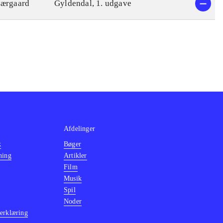
jærgaard
Gyldendal, 1. udgave
Afdelinger
k
Bøger
ning
Artikler
Film
Musik
Spil
Noder
erklæring