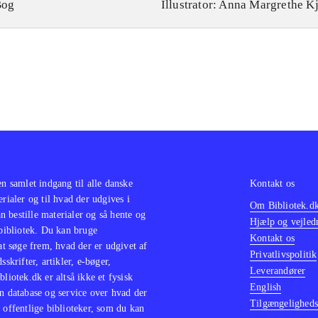
Bog
Illustrator: Anna Margrethe K
en samlet indgang til alle danske
Kontakt os
erialer og til hvad der udgives i
Om Bibliotek.d
 bestille materialer og så hente og
Hjælp og vejled
 bibliotek. Du kan bruge
Kontakt os
 at søge frem, hvad der er udgivet af
Privatlivspolitik
sskrifter, artikler, e-bøger,
Leverandører
bliotek.dk er altså ikke et fysisk
English
n database og service over hvad der
Tilgængeligheds
 offentlige biblioteker, som du kan