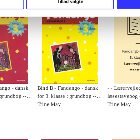
Tillad valgte
ango - dansk
Bind B -
Fandango - dansk
- - Lærervejle
: grundbog --
for 3. klasse : grundbog --
læsestavebog 
Bind A
Arbejdsbog. Bind B
Trine May
dansk for 3. kl
Trine May
grundbog. - -
Lærervejlednin
læsestavebog