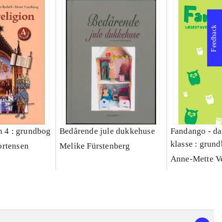
Feedback
n 4 : grundbog
Bedårende jule dukkehuse
Fandango - da
klasse : grund
ortensen
Melike Fürstenberg
Læsestavebog
Anne-Mette V