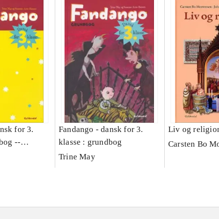
nsk for 3.
Fandango - dansk for 3.
Liv og religio
bog --
klasse : grundbog
Carsten Bo M
ng
Trine May