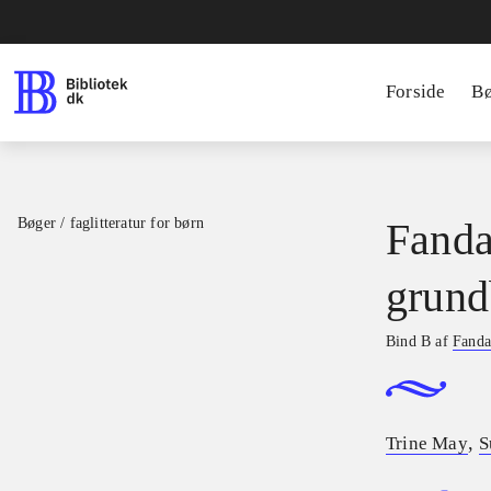
Forside
B
Bøger / faglitteratur for børn
Fanda
grund
Bind B af
Fanda
,
Trine May
S