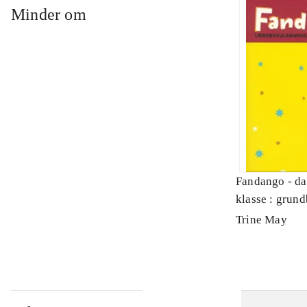
Minder om
Fandango - da
klasse : grund
Lærervejledni
Trine May