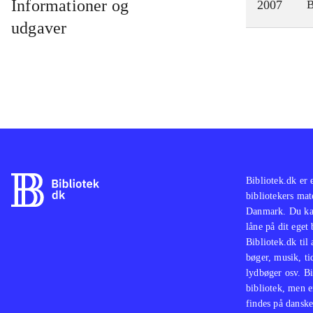
Informationer og
2007
udgaver
Bibliotek.dk er 
bibliotekers mat
Danmark. Du kan
låne på dit eget
Bibliotek.dk til
bøger, musik, tid
lydbøger osv. Bi
bibliotek, men e
findes på danske