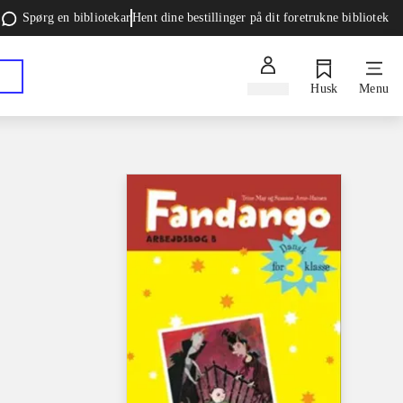
Spørg en bibliotekar
Hent dine bestillinger på dit foretrukne bibliotek
Log ind
Husk
Menu