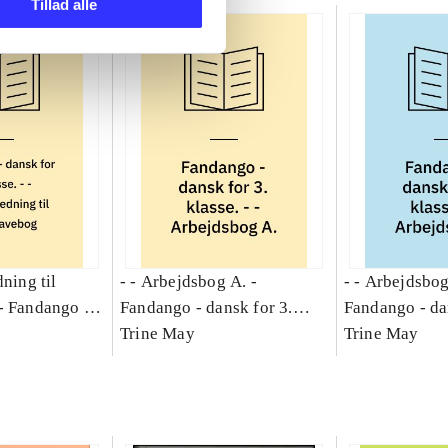
Tillad alle
dning til
- - Arbejdsbog A. -
- - Arbejdsbog
-
Fandango -
Fandango - dansk for 3.
Fandango - da
asse :
klasse : grundbog. - -
Trine May
klasse : grund
Trine May
Arbejdsbog A.
Arbejdsbog B
g til