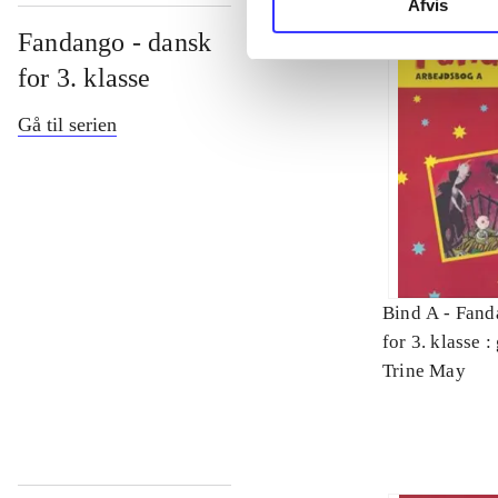
Afvis
Fandango - dansk
for 3. klasse
Gå til serien
Bind A -
Fand
for 3. klasse 
Arbejdsbog. 
Trine May