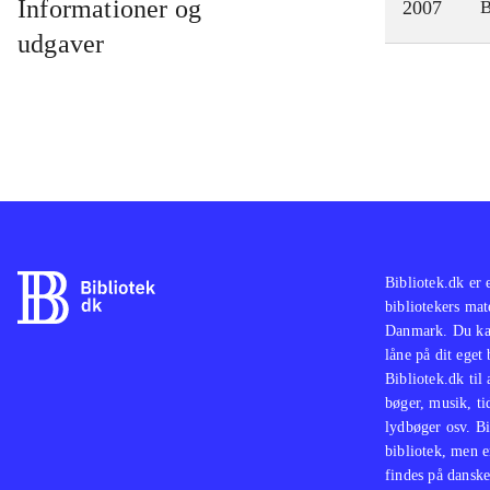
Informationer og
2007
udgaver
Bibliotek.dk er 
bibliotekers mat
Danmark. Du kan
låne på dit eget
Bibliotek.dk til
bøger, musik, tid
lydbøger osv. Bi
bibliotek, men e
findes på danske