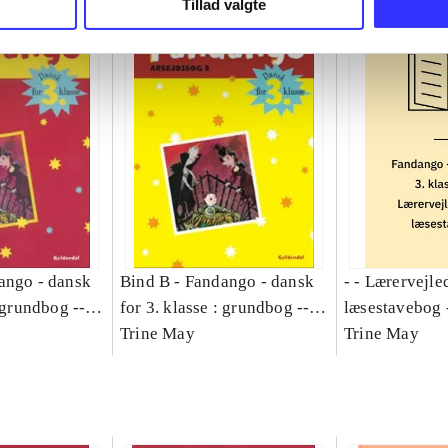
Tillad valgte
ango - dansk
Bind B -
Fandango - dansk
- - Lærervejle
: grundbog --
for 3. klasse : grundbog --
læsestavebog 
Bind A
Arbejdsbog. Bind B
Trine May
dansk for 3. kl
Trine May
grundbog. - -
Lærervejlednin
læsestavebog