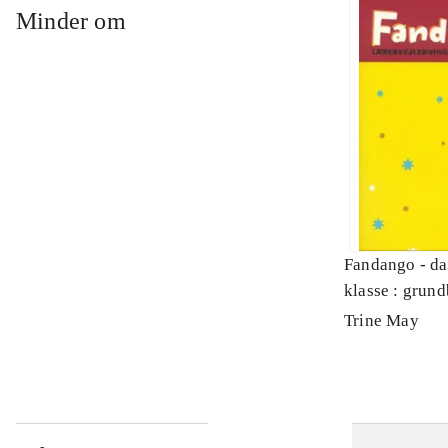
Minder om
Fandango - da
klasse : grund
Lærervejledni
Trine May