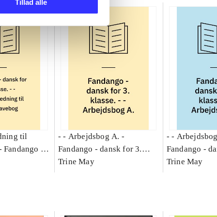
Tillad alle
dning til
- - Arbejdsbog A. -
- - Arbejdsbog
-
Fandango -
Fandango - dansk for 3.
Fandango - da
asse :
klasse : grundbog. - -
Trine May
klasse : grund
Trine May
Arbejdsbog A.
Arbejdsbog B
g til