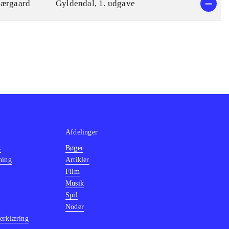
jærgaard
Gyldendal, 1. udgave
Afdelinger
k
Bøger
ning
Artikler
Film
Musik
Spil
Noder
erklæring