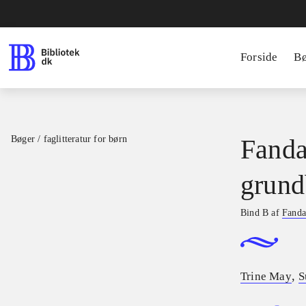
Forside
B
Bøger / faglitteratur for børn
Fanda
grund
Bind B af
Fanda
,
Trine May
S