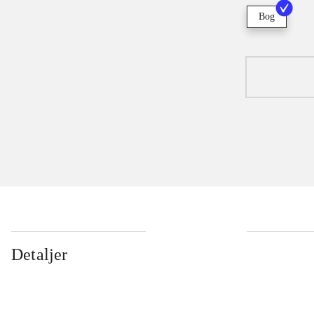
Bog
Detaljer
...
...
...