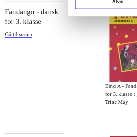
Afvis
Fandango - dansk
for 3. klasse
Gå til serien
Bind A -
Fand
for 3. klasse 
Arbejdsbog. 
Trine May