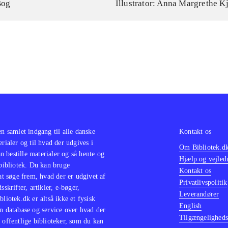
Bog
Illustrator: Anna Margrethe K
en samlet indgang til alle danske
Kontakt os
erialer og til hvad der udgives i
Om Bibliotek.d
 bestille materialer og så hente og
Hjælp og vejled
 bibliotek. Du kan bruge
Kontakt os
 at søge frem, hvad der er udgivet af
Privatlivspolitik
sskrifter, artikler, e-bøger,
Leverandører
bliotek.dk er altså ikke et fysisk
English
n database og service over hvad der
Tilgængeligheds
 offentlige biblioteker, som du kan