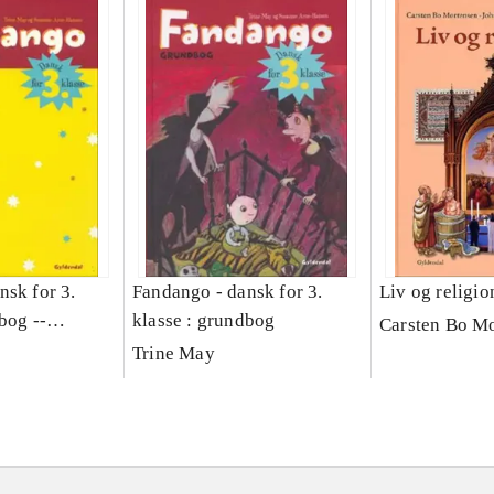
nsk for 3.
Fandango - dansk for 3.
Liv og religio
bog --
klasse : grundbog
Carsten Bo M
ng
Trine May