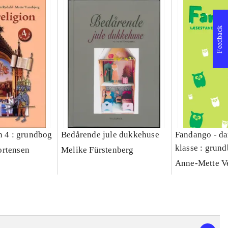
Feedback
n 4 : grundbog
Bedårende jule dukkehuse
Fandango - da
klasse : grund
ortensen
Melike Fürstenberg
Læsestavebog
Anne-Mette V