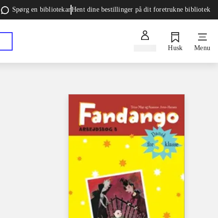
Spørg en bibliotekar
Hent dine bestillinger på dit foretrukne bibliotek
Log ind
Husk
Menu