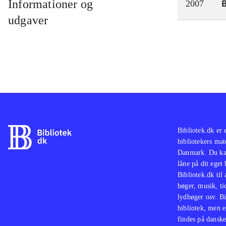
Informationer og
2007
udgaver
Bibliotek.dk er 
bibliotekers mat
Danmark. Du kan
låne på dit eget
Bibliotek.dk til
bøger, musik, tid
lydbøger osv. Bi
bibliotek, men e
findes på danske