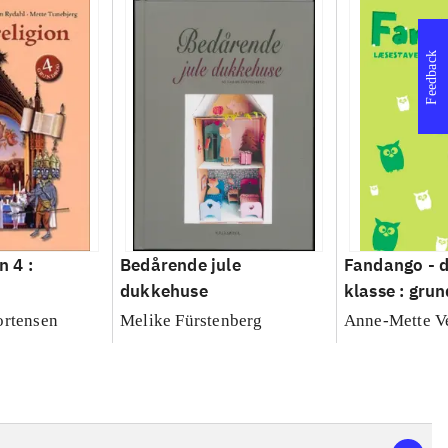
Feedback
n 4 :
Bedårende jule
Fandango - d
dukkehuse
klasse : grun
Læsestaveb
ortensen
Melike Fürstenberg
Anne-Mette V