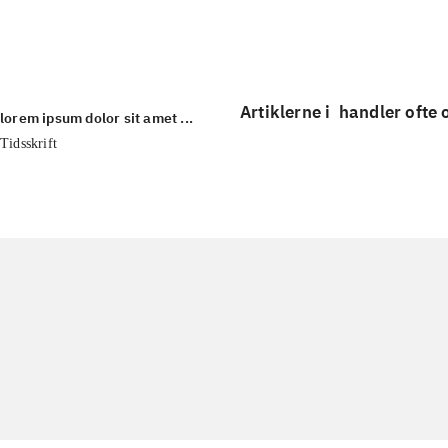
...
Artiklerne i
handler ofte
lorem ipsum dolor sit amet ...
Tidsskrift