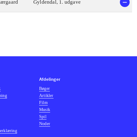
jærgaard
Gyldendal, 1. udgave
Afdelinger
k
Bøger
ning
Artikler
Film
Musik
Spil
Noder
erklæring