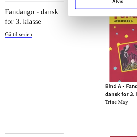
Afvis
Fandango - dansk
for 3. klasse
Gå til serien
Bind A -
Fan
dansk for 3. 
grundbog -- 
Trine May
Bind A