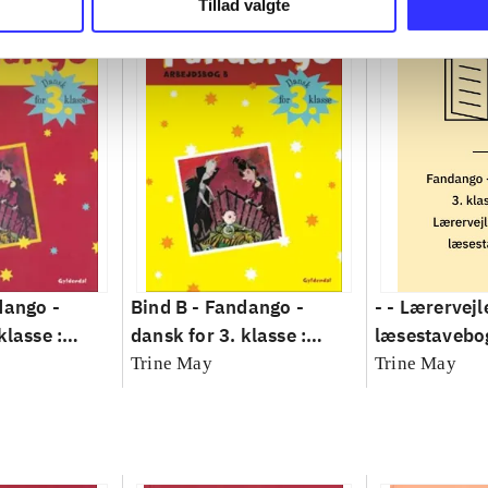
Tillad valgte
dango -
Bind B -
Fandango -
- - Lærervejl
klasse :
dansk for 3. klasse :
læsestavebo
Arbejdsbog.
grundbog -- Arbejdsbog.
- dansk for 3
Trine May
Trine May
Bind B
grundbog. - 
Lærervejledni
læsestavebo