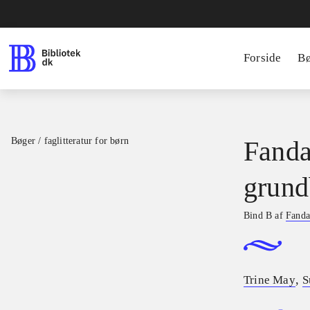
Forside
B
Bøger / faglitteratur for børn
Fanda
grund
Bind B af
Fanda
,
Trine May
S