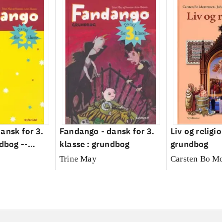
ansk for 3.
Fandango - dansk for 3.
Liv og religio
dbog --
klasse : grundbog
grundbog
ning
Trine May
Carsten Bo M