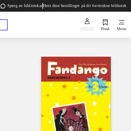
Spørg en bibliotekar
Hent dine bestillinger på dit foretrukne bibliotek
Log ind
Husk
Menu