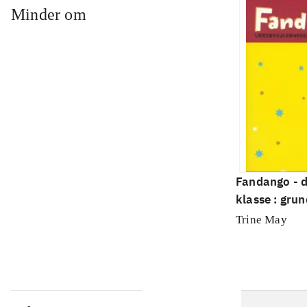
Minder om
Fandango - d
klasse : grun
Lærervejled
Trine May