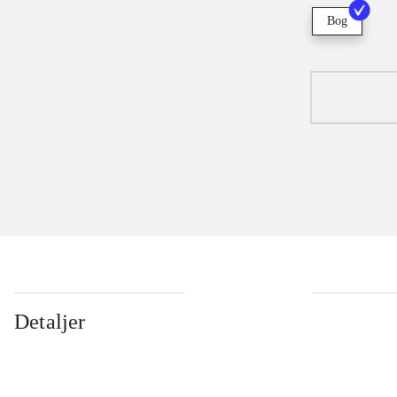
Bog
Detaljer
...
...
...