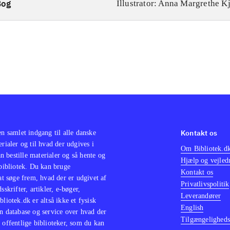
Bog
Illustrator: Anna Margrethe K
Kontakt os
en samlet indgang til alle danske
erialer og til hvad der udgives i
Om Bibliotek.d
 bestille materialer og så hente og
Hjælp og vejled
 bibliotek. Du kan bruge
Kontakt os
 at søge frem, hvad der er udgivet af
Privatlivspolitik
sskrifter, artikler, e-bøger,
Leverandører
bliotek.dk er altså ikke et fysisk
English
n database og service over hvad der
Tilgængeligheds
 offentlige biblioteker, som du kan