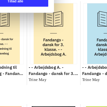
Tillad alle
edning til
- - Arbejdsbog A. -
- - Arbejdsbo
g -
Fandango
Fandango - dansk for 3.
Fandango - d
. klasse :
klasse : grundbog. - -
klasse : grun
Trine May
Trine May
-
Arbejdsbog A.
Arbejdsbog B
ng til
g