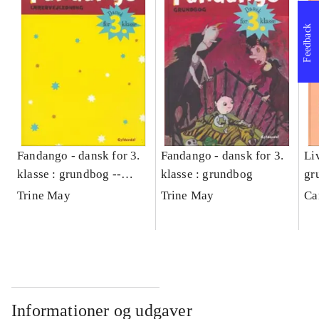
Feedback
Fandango - dansk for 3.
Fandango - dansk for 3.
Liv
klasse : grundbog --
klasse : grundbog
gr
Lærervejledning
Trine May
Trine May
Ca
Informationer og udgaver