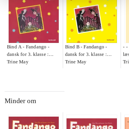
Bind A -
Fandango -
Bind B -
Fandango -
- 
dansk for 3. klasse :
dansk for 3. klasse :
læ
grundbog -- Arbejdsbog.
Trine May
grundbog -- Arbejdsbog.
Trine May
- d
Tr
Bind A
Bind B
gr
Læ
læ
Minder om