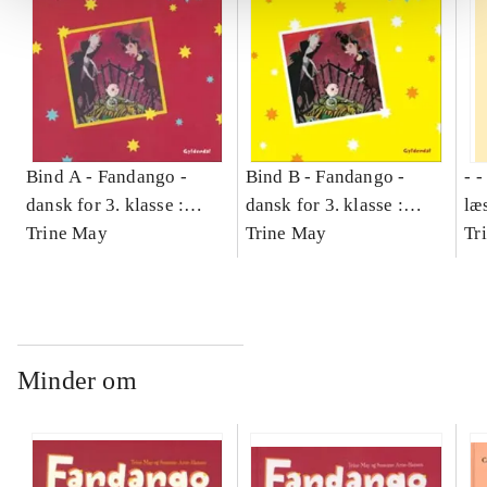
Bind A -
Fandango -
Bind B -
Fandango -
- 
dansk for 3. klasse :
dansk for 3. klasse :
læ
grundbog -- Arbejdsbog.
Trine May
grundbog -- Arbejdsbog.
Trine May
- d
Tr
Bind A
Bind B
gr
Læ
læ
Minder om