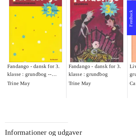
Feedback
Fandango - dansk for 3.
Fandango - dansk for 3.
Liv
klasse : grundbog --
klasse : grundbog
gr
Lærervejledning
Trine May
Trine May
Ca
Informationer og udgaver