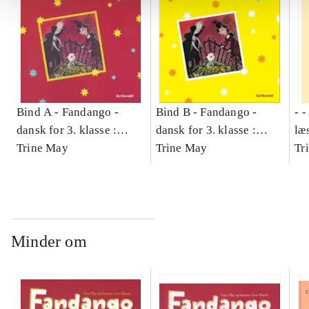
Bind A -
Fandango -
Bind B -
Fandango -
- 
dansk for 3. klasse :
dansk for 3. klasse :
læ
grundbog -- Arbejdsbog.
Trine May
grundbog -- Arbejdsbog.
Trine May
- d
Tr
Bind A
Bind B
gr
Læ
læ
Minder om