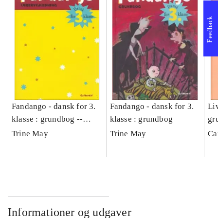
Feedback
Fandango - dansk for 3.
Fandango - dansk for 3.
Liv
klasse : grundbog --
klasse : grundbog
gr
Lærervejledning
Trine May
Trine May
Ca
Informationer og udgaver