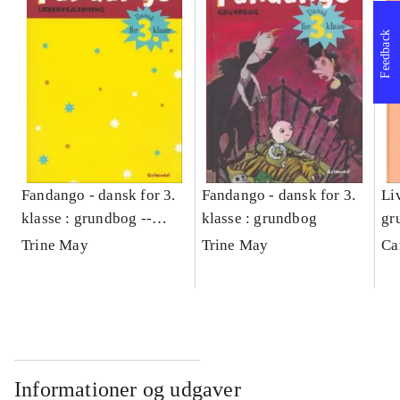
Feedback
Fandango - dansk for 3.
Fandango - dansk for 3.
Liv
klasse : grundbog --
klasse : grundbog
gr
Lærervejledning
Trine May
Trine May
Ca
Informationer og udgaver