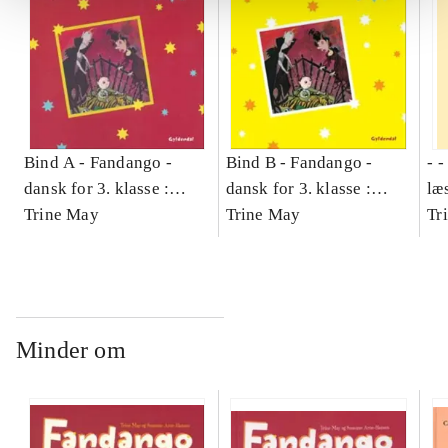
Bind A -
Fandango -
Bind B -
Fandango -
- 
dansk for 3. klasse :
dansk for 3. klasse :
læ
grundbog -- Arbejdsbog.
Trine May
grundbog -- Arbejdsbog.
Trine May
- d
Tr
Bind A
Bind B
gr
Læ
læ
Minder om