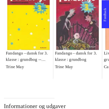
Feedback
Fandango - dansk for 3.
Fandango - dansk for 3.
Liv
klasse : grundbog --
klasse : grundbog
gr
Lærervejledning
Trine May
Trine May
Ca
Informationer og udgaver