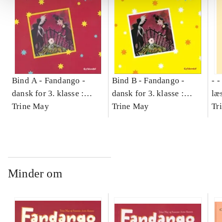
Bind A -
Fandango -
Bind B -
Fandango -
- 
dansk for 3. klasse :
dansk for 3. klasse :
læ
grundbog -- Arbejdsbog.
Trine May
grundbog -- Arbejdsbog.
Trine May
- d
Tr
Bind A
Bind B
gr
Læ
læ
Minder om