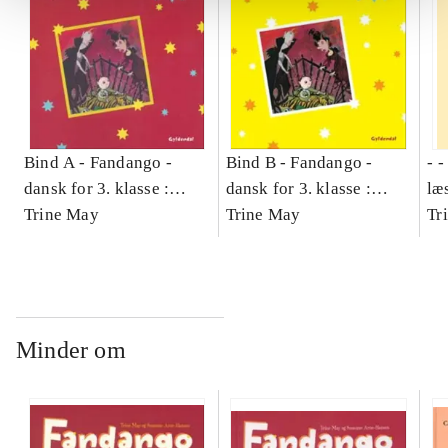
Bind A -
Fandango -
Bind B -
Fandango -
- 
dansk for 3. klasse :
dansk for 3. klasse :
læ
grundbog -- Arbejdsbog.
Trine May
grundbog -- Arbejdsbog.
Trine May
- d
Tr
Bind A
Bind B
gr
Læ
læ
Minder om