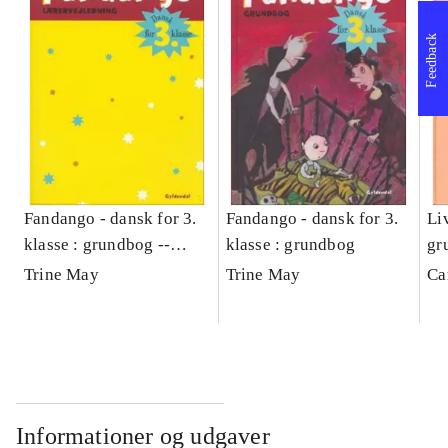
Feedback
Fandango - dansk for 3.
Fandango - dansk for 3.
Liv
klasse : grundbog --
klasse : grundbog
gr
Lærervejledning
Trine May
Trine May
Ca
Informationer og udgaver