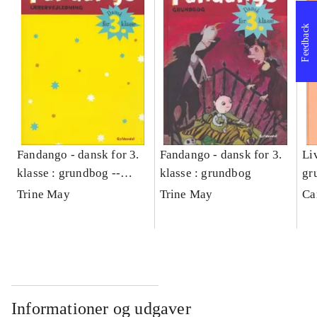
Feedback
Fandango - dansk for 3.
Fandango - dansk for 3.
Liv
klasse : grundbog --
klasse : grundbog
gr
Lærervejledning
Trine May
Trine May
Ca
Informationer og udgaver