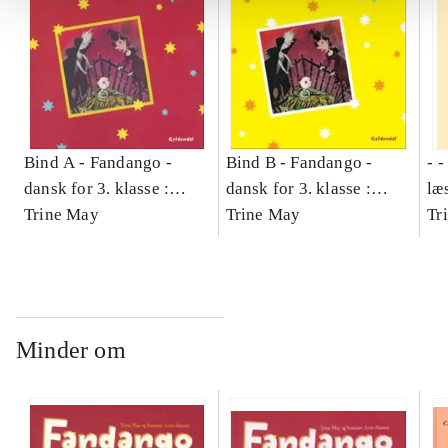
Bind A -
Fandango -
Bind B -
Fandango -
- 
dansk for 3. klasse :
dansk for 3. klasse :
læ
grundbog -- Arbejdsbog.
Trine May
grundbog -- Arbejdsbog.
Trine May
- d
Tr
Bind A
Bind B
gr
Læ
læ
Minder om