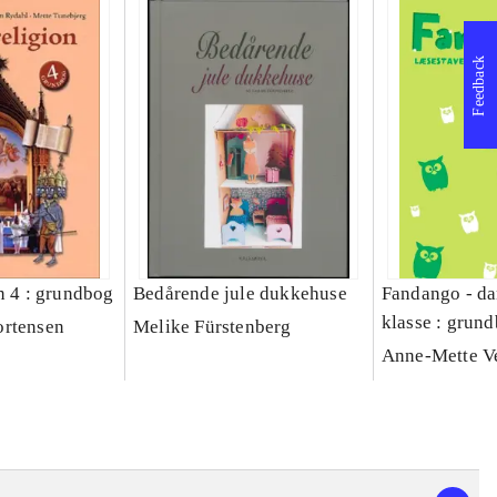
Feedback
n 4 : grundbog
Bedårende jule dukkehuse
Fandango - da
klasse : grund
ortensen
Melike Fürstenberg
Læsestavebog
Anne-Mette V