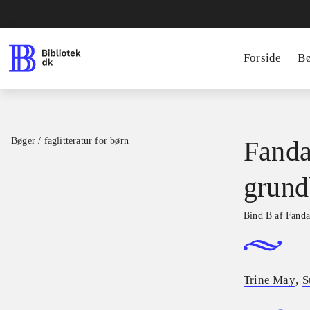
Forside
B
Bøger / faglitteratur for børn
Fanda
grund
Bind B af
Fanda
,
Trine May
S