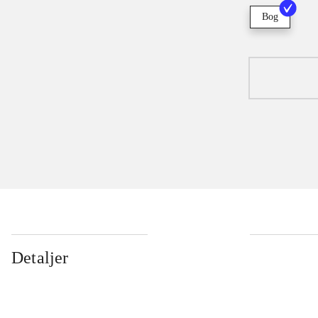
Bog
Detaljer
...
...
...