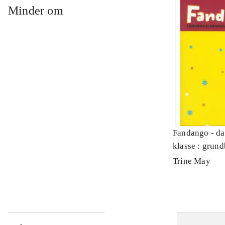
Minder om
Fandango - da
klasse : grund
Lærervejledni
Trine May