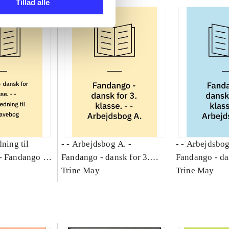
Tillad alle
dning til
- - Arbejdsbog A. -
- - Arbejdsbog
-
Fandango -
Fandango - dansk for 3.
Fandango - da
asse :
klasse : grundbog. - -
Trine May
klasse : grund
Trine May
Arbejdsbog A.
Arbejdsbog B
g til