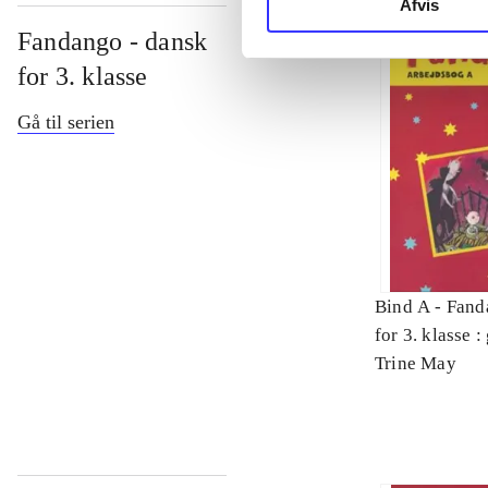
Afvis
Fandango - dansk
for 3. klasse
Gå til serien
Bind A -
Fand
for 3. klasse 
Arbejdsbog. 
Trine May