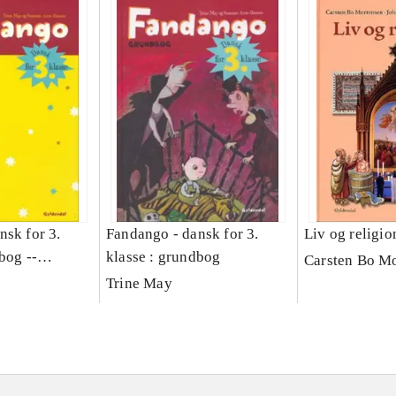
nsk for 3.
Fandango - dansk for 3.
Liv og religio
bog --
klasse : grundbog
Carsten Bo M
ng
Trine May