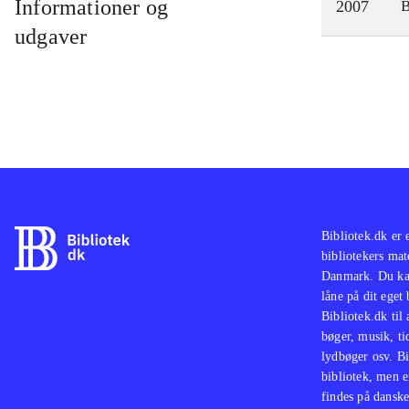
Informationer og
2007
udgaver
Bibliotek.dk er 
bibliotekers mat
Danmark. Du kan
låne på dit eget
Bibliotek.dk til
bøger, musik, tid
lydbøger osv. Bi
bibliotek, men e
findes på danske