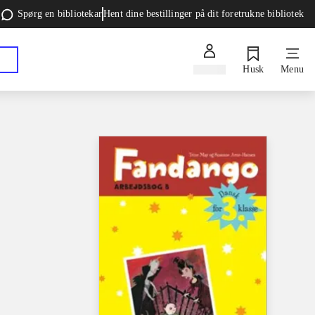
Spørg en bibliotekar
Hent dine bestillinger på dit foretrukne bibliotek
Log ind
Husk
Menu