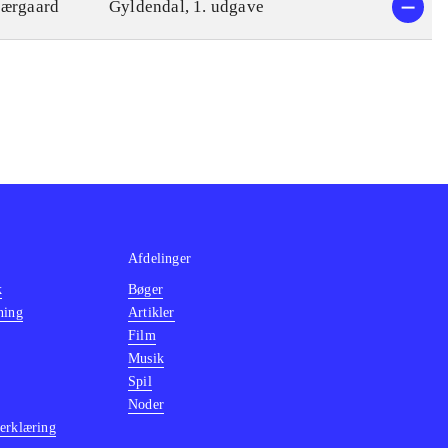
jærgaard
Gyldendal, 1. udgave
Afdelinger
k
Bøger
ning
Artikler
Film
Musik
Spil
Noder
erklæring