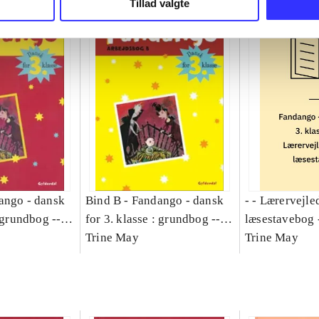
Tillad valgte
ango - dansk
Bind B -
Fandango - dansk
- - Lærervejle
: grundbog --
for 3. klasse : grundbog --
læsestavebog 
Bind A
Arbejdsbog. Bind B
Trine May
dansk for 3. kl
Trine May
grundbog. - -
Lærervejlednin
læsestavebog