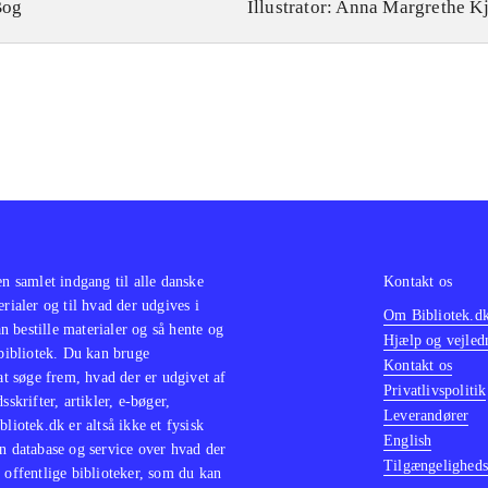
Bog
Illustrator: Anna Margrethe K
en samlet indgang til alle danske
Kontakt os
erialer og til hvad der udgives i
Om Bibliotek.d
 bestille materialer og så hente og
Hjælp og vejled
 bibliotek. Du kan bruge
Kontakt os
 at søge frem, hvad der er udgivet af
Privatlivspolitik
sskrifter, artikler, e-bøger,
Leverandører
bliotek.dk er altså ikke et fysisk
English
n database og service over hvad der
Tilgængeligheds
 offentlige biblioteker, som du kan