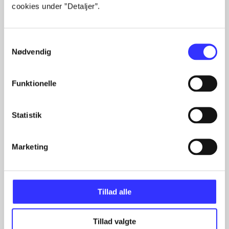
cookies under ”Detaljer”.
Samtykkevalg
Fandango - dansk for 3. klasse
Nødvendig
Gå til serien
Funktionelle
Statistik
Marketing
Tillad alle
Bind A -
Fandango -
Bind B -
Fandango -
- 
Tillad valgte