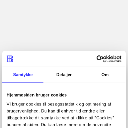
Artikler med samme emner
Fra
Samtykke
Detaljer
Om
Artikler
Alle registrerede artikler fordelt på udgivelser
Hjemmesiden bruger cookies
...
Vi bruger cookies til besøgsstatistik og optimering af
...
brugervenlighed. Du kan til enhver tid ændre eller
...
...
tilbagetrække dit samtykke ved at klikke på ”Cookies” i
...
bunden af siden. Du kan læse mere om de anvendte