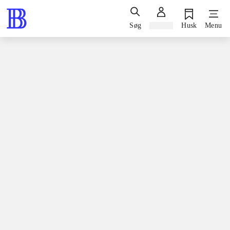
Søg
Log ind
Husk
Menu
Bøger / faglitteratur for børn
Bog, 1. udgave, 2007