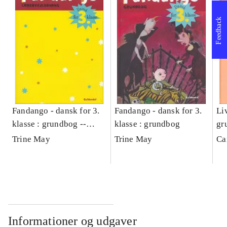
Feedback
Fandango - dansk for 3.
Fandango - dansk for 3.
Liv
klasse : grundbog --
klasse : grundbog
gr
Lærervejledning
Trine May
Trine May
Ca
Informationer og udgaver