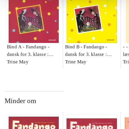
Bind A -
Fandango -
Bind B -
Fandango -
- 
dansk for 3. klasse :
dansk for 3. klasse :
læ
grundbog -- Arbejdsbog.
Trine May
grundbog -- Arbejdsbog.
Trine May
- d
Tr
Bind A
Bind B
gr
Læ
læ
Minder om