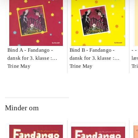
Bind A -
Fandango -
Bind B -
Fandango -
- 
dansk for 3. klasse :
dansk for 3. klasse :
læ
grundbog -- Arbejdsbog.
Trine May
grundbog -- Arbejdsbog.
Trine May
- d
Tr
Bind A
Bind B
gr
Læ
læ
Minder om