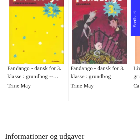
Feedback
Fandango - dansk for 3.
Fandango - dansk for 3.
Liv
klasse : grundbog --
klasse : grundbog
gr
Lærervejledning
Trine May
Trine May
Ca
Informationer og udgaver