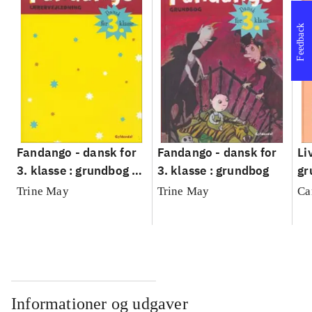
Feedback
Fandango - dansk for
Fandango - dansk for
Li
3. klasse : grundbog --
3. klasse : grundbog
gr
Lærervejledning
Trine May
Trine May
Ca
Informationer og udgaver