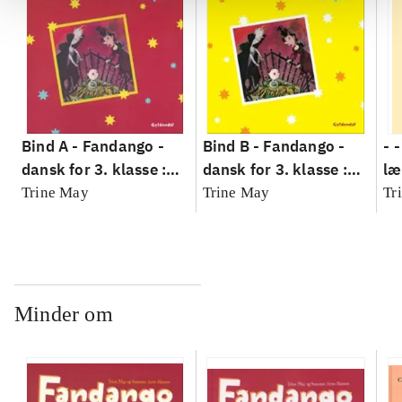
Bind A -
Fandango -
Bind B -
Fandango -
- 
dansk for 3. klasse :
dansk for 3. klasse :
læ
grundbog --
grundbog --
Fa
Trine May
Trine May
Tr
Arbejdsbog. Bind A
Arbejdsbog. Bind B
3.
- 
læ
Minder om