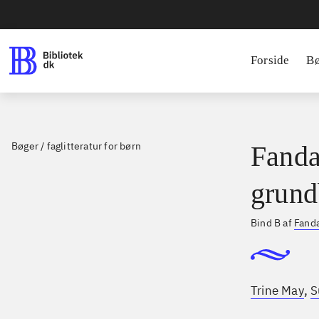
Forside
B
Bøger / faglitteratur for børn
Fanda
grund
Bind B af
Fanda
,
Trine May
S