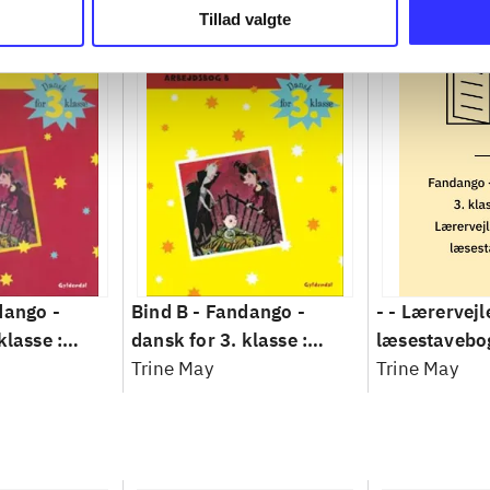
Tillad valgte
dango -
Bind B -
Fandango -
- - Lærervejl
klasse :
dansk for 3. klasse :
læsestavebo
Arbejdsbog.
grundbog -- Arbejdsbog.
Trine May
- dansk for 3
Trine May
Bind B
grundbog. - 
Lærervejledni
læsestavebo