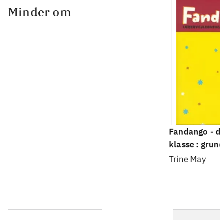
Minder om
Fandango - d
klasse : grun
Lærervejled
Trine May