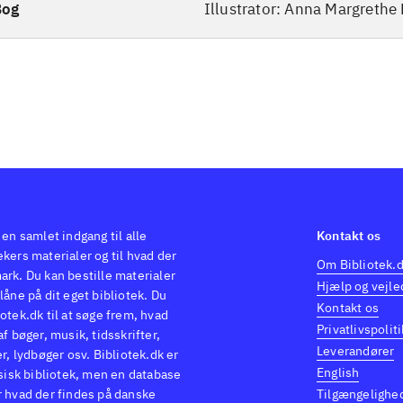
Bog
Illustrator: Anna Margrethe
 en samlet indgang til alle
Kontakt os
kers materialer og til hvad der
Om Bibliotek.
ark. Du kan bestille materialer
Hjælp og vejle
låne på dit eget bibliotek. Du
Kontakt os
otek.dk til at søge frem, hvad
Privatlivspoliti
af bøger, musik, tidsskrifter,
Leverandører
er, lydbøger osv. Bibliotek.dk er
English
ysisk bibliotek, men en database
r hvad der findes på danske
Tilgængelighe