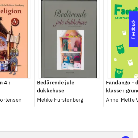
Feedback
n 4 :
Bedårende jule
Fandango - d
dukkehuse
klasse : grun
Læsestaveb
Mortensen
Melike Fürstenberg
Anne-Mette V