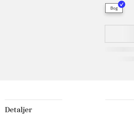
Bog
Detaljer
...
...
...