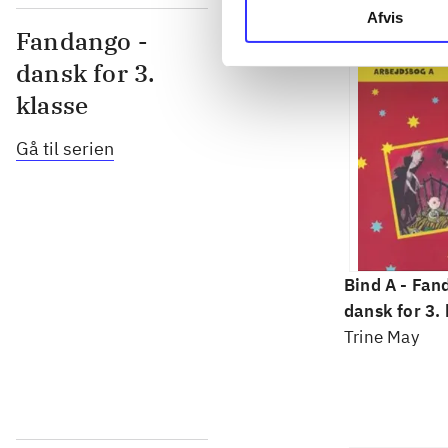
Afvis
Fandango -
dansk for 3.
klasse
Gå til serien
Bind A -
Fan
dansk for 3. 
grundbog -- 
Trine May
Bind A