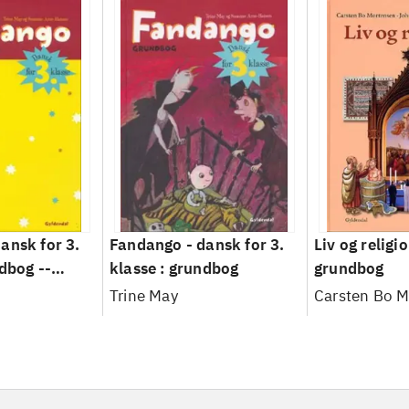
ansk for 3.
Fandango - dansk for 3.
Liv og religio
dbog --
klasse : grundbog
grundbog
ning
Trine May
Carsten Bo 