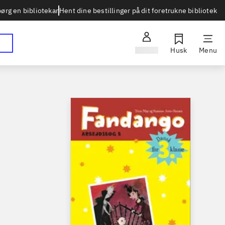
Hent dine bestillinger på dit foretrukne bibliotek
ørg en bibliotekar
Log ind
Husk
Menu