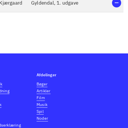
 Kjærgaard
Gyldendal, 1. udgave
Afdelinger
dk
Bøger
dning
Artikler
Film
k
Musik
Spil
Noder
dserklæring