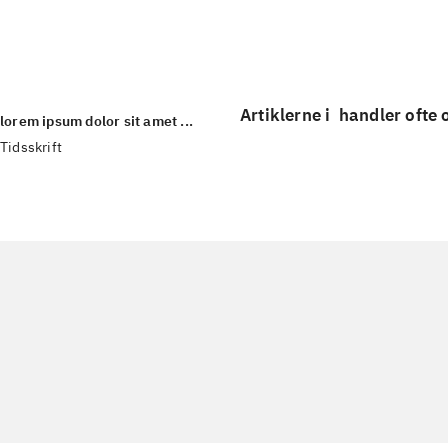
...
Artiklerne i
handler ofte
lorem ipsum dolor sit amet ...
Tidsskrift