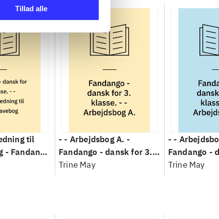
Tillad alle
edning til
- - Arbejdsbog A. -
- - Arbejdsbo
g -
Fandango
Fandango - dansk for 3.
Fandango - d
. klasse :
klasse : grundbog. - -
Trine May
klasse : grun
Trine May
-
Arbejdsbog A.
Arbejdsbog B
ng til
g