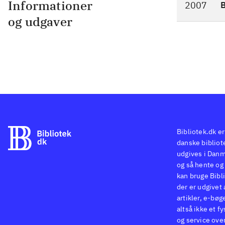
Informationer
2007
og udgaver
Bibliotek.dk er
danske bibliote
udgives i Danm
og så hente og 
kan bruge Bibli
der er udgivet 
artikler, e-bøg
altså ikke et f
og service ove