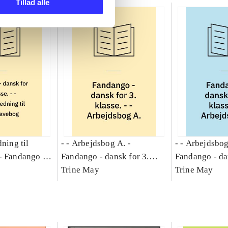
Tillad alle
dning til
- - Arbejdsbog A. -
- - Arbejdsbog
-
Fandango -
Fandango - dansk for 3.
Fandango - da
asse :
klasse : grundbog. - -
Trine May
klasse : grund
Trine May
Arbejdsbog A.
Arbejdsbog B
g til