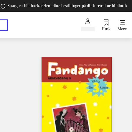
Spørg en bibliotekar
Hent dine bestillinger på dit foretrukne bibliotek
Log ind
Husk
Menu