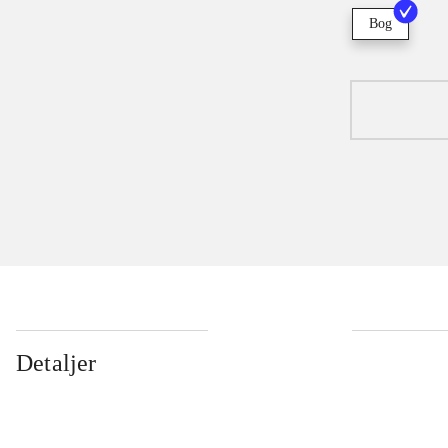
Bog
Detaljer
...
...
...