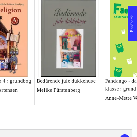
Feedback
n 4 : grundbog
Bedårende jule dukkehuse
Fandango - da
klasse : grund
ortensen
Melike Fürstenberg
Læsestavebog
Anne-Mette V