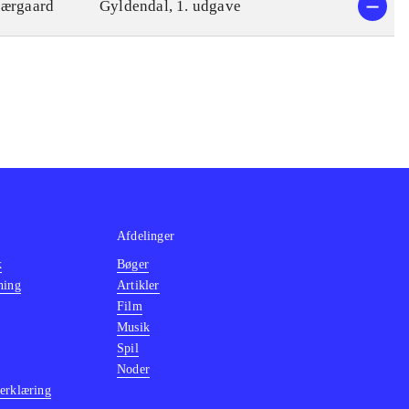
jærgaard
Gyldendal, 1. udgave
Afdelinger
k
Bøger
ning
Artikler
Film
Musik
Spil
Noder
erklæring