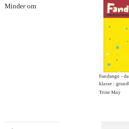
Minder om
Fandango - da
klasse : grund
Lærervejledni
Trine May