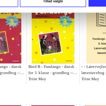
Tillad valgte
ango - dansk
Bind B -
Fandango - dansk
- - Lærervejle
: grundbog --
for 3. klasse : grundbog --
læsestavebog 
Bind A
Arbejdsbog. Bind B
Trine May
dansk for 3. kl
Trine May
grundbog. - -
Lærervejlednin
læsestavebog