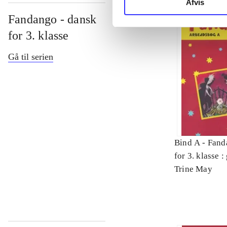
Afvis
Fandango - dansk
for 3. klasse
Gå til serien
Bind A -
Fand
for 3. klasse 
Arbejdsbog. 
Trine May