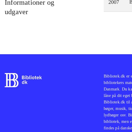
Informationer og
2007
udgaver
Bibliotek.dk er 
bibliotekers mat
Danmark. Du kan
låne på dit eget
Bibliotek.dk til
bøger, musik, tid
lydbøger osv. Bi
bibliotek, men e
findes på danske