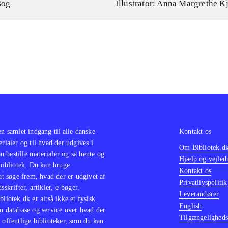
Bog
Illustrator: Anna Margrethe K
en samlet indgang til alle danske
Kontakt os
erialer og til hvad der udgives i
Om Bibliotek.d
 bestille materialer og så hente og
Hjælp og vejled
 bibliotek. Du kan bruge
Kontakt os
 at søge frem, hvad der er udgivet af
Privatlivspolitik
sskrifter, artikler, e-bøger,
Leverandører
bliotek.dk er altså ikke et fysisk
English
n database og service over hvad der
Tilgængeligheds
 offentlige biblioteker, som du kan