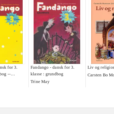
nsk for 3.
Fandango - dansk for 3.
Liv og religio
bog --
klasse : grundbog
Carsten Bo M
ng
Trine May