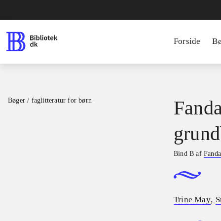
Forside
B
Bøger / faglitteratur for børn
Fanda
grund
Bind B af
Fanda
,
Trine May
S