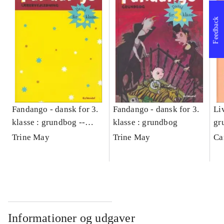
Feedback
Fandango - dansk for 3.
Fandango - dansk for 3.
Liv
klasse : grundbog --
klasse : grundbog
gr
Lærervejledning
Trine May
Trine May
Ca
Informationer og udgaver