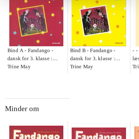
Bind A -
Fandango -
Bind B -
Fandango -
- 
dansk for 3. klasse :
dansk for 3. klasse :
læ
grundbog -- Arbejdsbog.
Trine May
grundbog -- Arbejdsbog.
Trine May
- d
Tr
Bind A
Bind B
gr
Læ
læ
Minder om