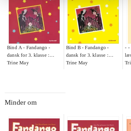
Bind A -
Fandango -
Bind B -
Fandango -
- 
dansk for 3. klasse :
dansk for 3. klasse :
læ
grundbog -- Arbejdsbog.
Trine May
grundbog -- Arbejdsbog.
Trine May
- d
Tr
Bind A
Bind B
gr
Læ
læ
Minder om