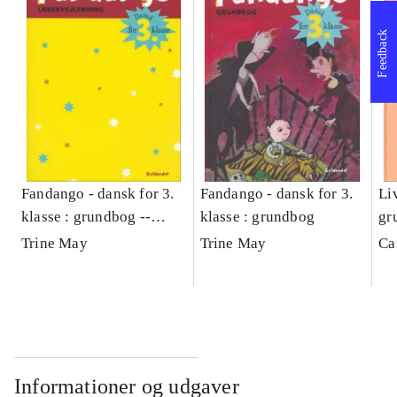
Feedback
Fandango - dansk for 3.
Fandango - dansk for 3.
Liv
klasse : grundbog --
klasse : grundbog
gr
Lærervejledning
Trine May
Trine May
Ca
Informationer og udgaver