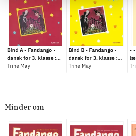
Bind A -
Fandango -
Bind B -
Fandango -
- 
dansk for 3. klasse :
dansk for 3. klasse :
læ
grundbog --
Trine May
grundbog --
Trine May
Fa
Tr
Arbejdsbog. Bind A
Arbejdsbog. Bind B
3.
- 
læ
Minder om