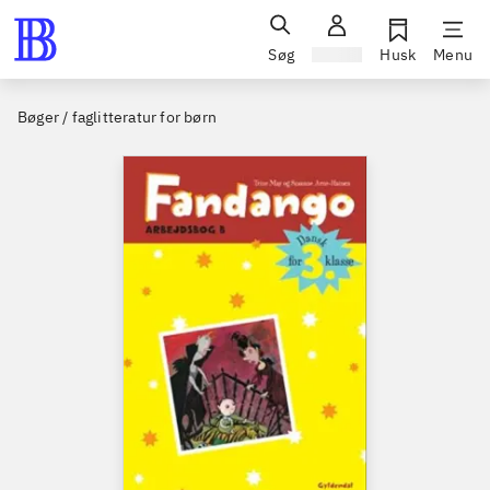
Søg
Log ind
Husk
Menu
Bøger / faglitteratur for børn