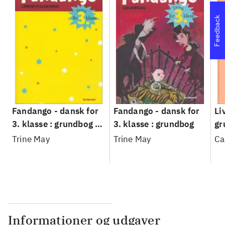
Feedback
Fandango - dansk for
Fandango - dansk for
Li
3. klasse : grundbog --
3. klasse : grundbog
gr
Lærervejledning
Trine May
Trine May
Ca
Informationer og udgaver