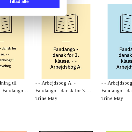
Tillad alle
dning til
- - Arbejdsbog A. -
- - Arbejdsbog
-
Fandango -
Fandango - dansk for 3.
Fandango - da
asse :
klasse : grundbog. - -
Trine May
klasse : grund
Trine May
Arbejdsbog A.
Arbejdsbog B
g til