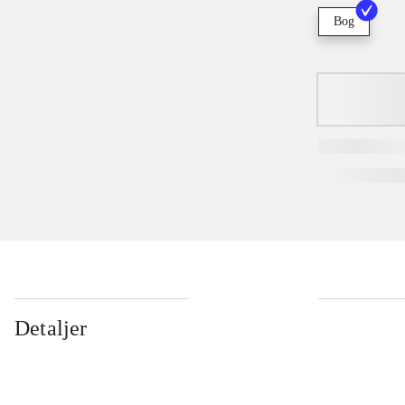
Bog
Detaljer
...
...
...