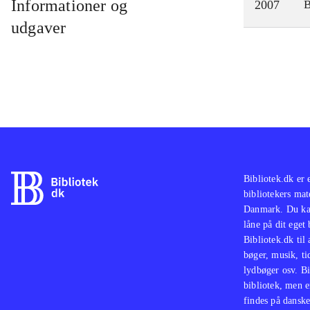
Informationer og
2007
udgaver
Bibliotek.dk er 
bibliotekers mat
Danmark. Du kan
låne på dit eget
Bibliotek.dk til
bøger, musik, tid
lydbøger osv. Bi
bibliotek, men e
findes på danske