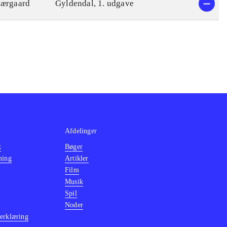
jærgaard
Gyldendal, 1. udgave
Afdelinger
k
Bøger
ning
Artikler
Film
Musik
Spil
Noder
erklæring