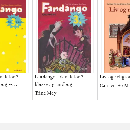
nsk for 3.
Fandango - dansk for 3.
Liv og religio
bog --
klasse : grundbog
Carsten Bo M
ng
Trine May