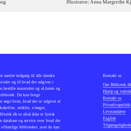
Bog
Illustrator: Anna Margrethe K
en samlet indgang til alle danske
Kontakt os
erialer og til hvad der udgives i
Om Bibliotek.d
 bestille materialer og så hente og
Hjælp og vejled
 bibliotek. Du kan bruge
Kontakt os
 at søge frem, hvad der er udgivet af
Privatlivspolitik
sskrifter, artikler, e-bøger,
Leverandører
bliotek.dk er altså ikke et fysisk
English
n database og service over hvad der
Tilgængeligheds
 offentlige biblioteker, som du kan