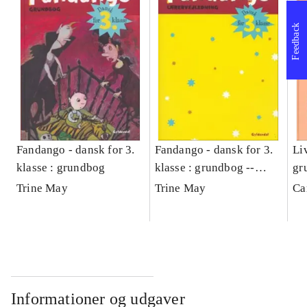
Feedback
Fandango - dansk for 3.
Fandango - dansk for 3.
Liv
klasse : grundbog
klasse : grundbog --
gr
Lærervejledning
Trine May
Trine May
Ca
Informationer og udgaver