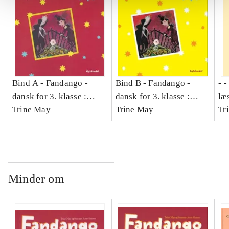
Bind A -
Fandango -
Bind B -
Fandango -
- 
dansk for 3. klasse :
dansk for 3. klasse :
læ
grundbog -- Arbejdsbog.
Trine May
grundbog -- Arbejdsbog.
Trine May
- d
Tr
Bind A
Bind B
gr
Læ
læ
Minder om