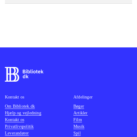
Kontakt os
Afdelinger
Om Bibliotek.dk
Bøger
Hjælp og vejledning
Artikler
Kontakt os
Film
Privatlivspolitik
Musik
Leverandører
Spil