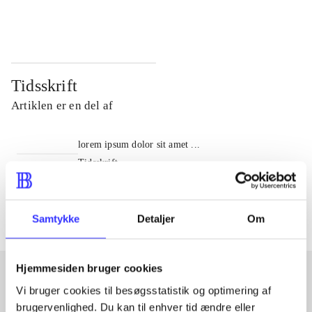
...
...
Tidsskrift
Artiklen er en del af
lorem ipsum dolor sit amet ...
Tidsskrift
Artiklerne i
handler ofte om
Samtykke
Detaljer
Om
Hjemmesiden bruger cookies
Vi bruger cookies til besøgsstatistik og optimering af
Artikler med samme emner
brugervenlighed. Du kan til enhver tid ændre eller