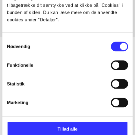
tilbagetrække dit samtykke ved at klikke på ”Cookies” i
Fra
bunden af siden. Du kan læse mere om de anvendte
cookies under ”Detaljer”.
Samtykkevalg
Nødvendig
Artikler
Funktionelle
Alle registrerede artikler fordelt på udgivelser
Statistik
...
Marketing
...
Tillad alle
...