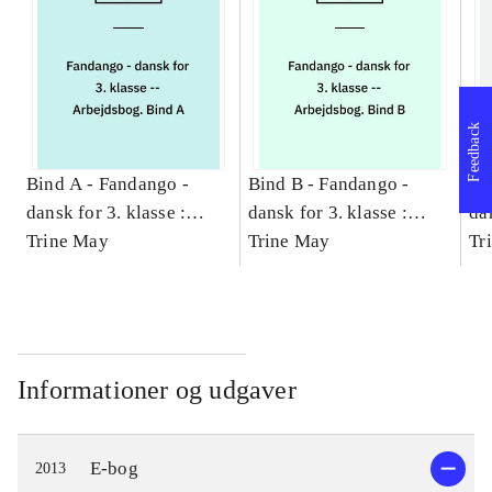
Feedback
Bind A -
Fandango -
Bind B -
Fandango -
Bi
dansk for 3. klasse :
dansk for 3. klasse :
dan
grundbog -- Arbejdsbog.
Trine May
grundbog -- Arbejdsbog.
Trine May
gr
Tr
Bind A
Bind B
Bi
Informationer og udgaver
E-bog
2013