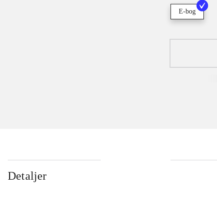
E-bog
Detaljer
...
...
...