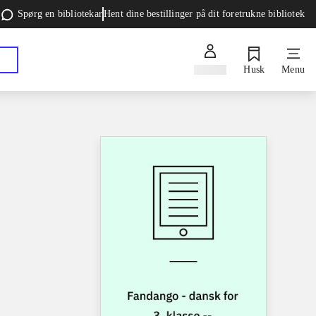
Spørg en bibliotekar
Hent dine bestillinger på dit foretrukne bibliotek
Log ind
Husk
Menu