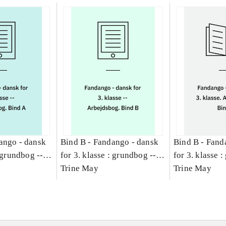
ango - dansk
Bind B -
Fandango - dansk
Bind B -
Fand
: grundbog --
for 3. klasse : grundbog --
for 3. klasse 
Bind A
Arbejdsbog. Bind B
Trine May
Arbejdsbog. B
Trine May