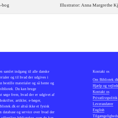
-bog
Illustrator: Anna Margrethe K
en samlet indgang til alle danske
Kontakt os
erialer og til hvad der udgives i
Om Bibliotek.d
 bestille materialer og så hente og
Hjælp og vejled
 bibliotek. Du kan bruge
Kontakt os
 at søge frem, hvad der er udgivet af
Privatlivspolitik
sskrifter, artikler, e-bøger,
Leverandører
bliotek.dk er altså ikke et fysisk
English
n database og service over hvad der
Tilgængeligheds
 offentlige biblioteker, som du kan