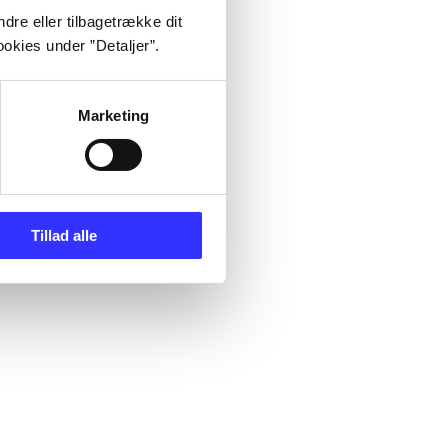
dre eller tilbagetrække dit
okies under ”Detaljer”.
Marketing
Tillad alle