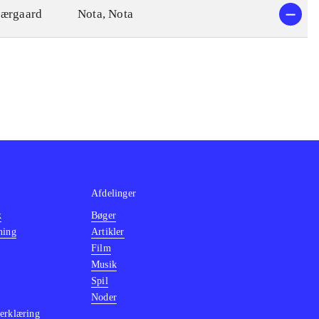
jærgaard
Nota, Nota
Afdelinger
k
Bøger
ning
Artikler
Film
Musik
Spil
Noder
erklæring