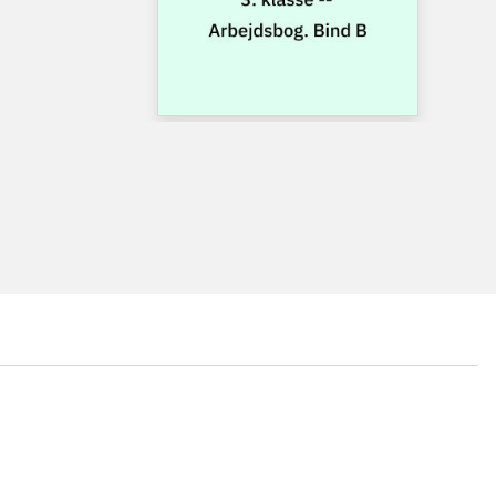
...
...