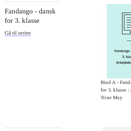
Fandango - dansk
for 3. klasse
Gå til serien
Bind A -
Fand
for 3. klasse 
Arbejdsbog. 
Trine May