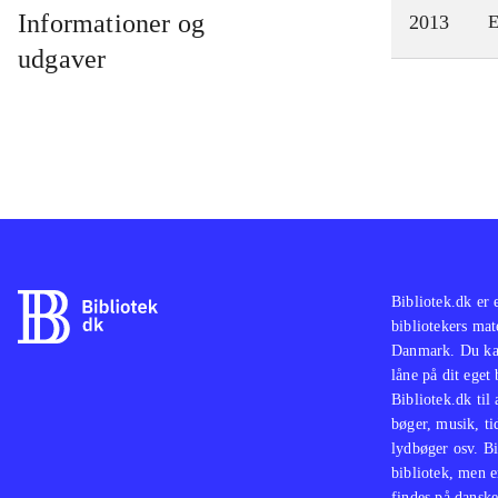
Informationer og
2013
E
udgaver
Bibliotek.dk er 
bibliotekers mat
Danmark. Du kan
låne på dit eget
Bibliotek.dk til
bøger, musik, tid
lydbøger osv. Bi
bibliotek, men e
findes på danske