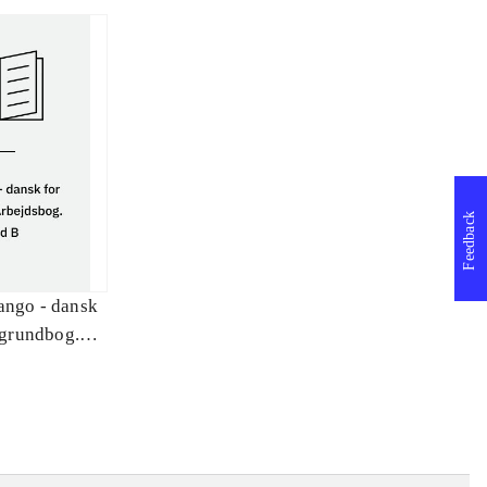
Feedback
ango - dansk
: grundbog.
ind B