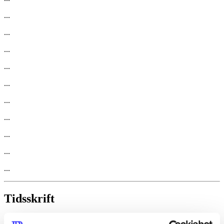
...
...
...
...
...
...
...
...
...
...
Tidsskrift
Artiklen er en del af