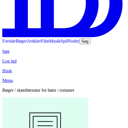
Forside
Bøger
Artikler
Film
Musik
Spil
Noder
Søg
Søg
Log ind
Husk
Menu
Bøger / skønlitteratur for børn / romaner