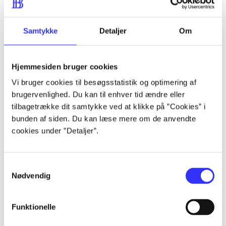
lorem ipsum dolor sit amet ...
Samtykke
Detaljer
Om
Tidsskrift
Artiklerne i
handler ofte om
Hjemmesiden bruger cookies
Vi bruger cookies til besøgsstatistik og optimering af
Artikler med samme emner
brugervenlighed. Du kan til enhver tid ændre eller
tilbagetrække dit samtykke ved at klikke på ”Cookies” i
Fra
bunden af siden. Du kan læse mere om de anvendte
cookies under ”Detaljer”.
Artikler
Alle registrerede artikler fordelt på udgivelser
Samtykkevalg
Nødvendig
...
...
Funktionelle
...