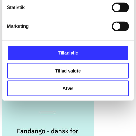
...
Statistik
...
Marketing
Fandango - dansk for 3. klasse
Gå til serien
Tillad alle
Tillad valgte
Afvis