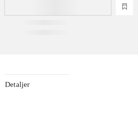
loading
Detaljer
...
...
...
...
...
...
...
...