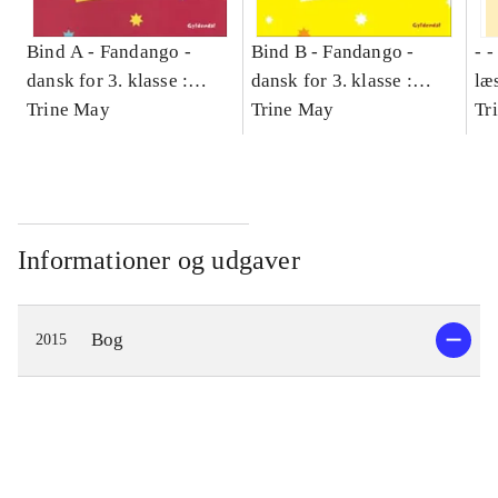
Bind A -
Fandango -
Bind B -
Fandango -
- 
dansk for 3. klasse :
dansk for 3. klasse :
læ
grundbog -- Arbejdsbog.
Trine May
grundbog -- Arbejdsbog.
Trine May
- d
Tr
Bind A
Bind B
gr
Læ
læ
Informationer og udgaver
Bog
2015