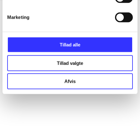
Marketing
Artikler
Alle registrerede artikler fordelt på udgivelser
Tillad alle
...
Tillad valgte
...
Afvis
...
...
...