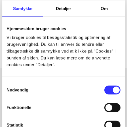
Tidsskrift
Artiklen er en del af
Samtykke
Detaljer
Om
lorem ipsum dolor sit amet ...
Hjemmesiden bruger cookies
Tidsskrift
Vi bruger cookies til besøgsstatistik og optimering af
Artiklerne i
handler ofte om
brugervenlighed. Du kan til enhver tid ændre eller
tilbagetrække dit samtykke ved at klikke på ”Cookies” i
bunden af siden. Du kan læse mere om de anvendte
cookies under ”Detaljer”.
Samtykkevalg
Artikler med samme emner
Nødvendig
Fra
Funktionelle
Statistik