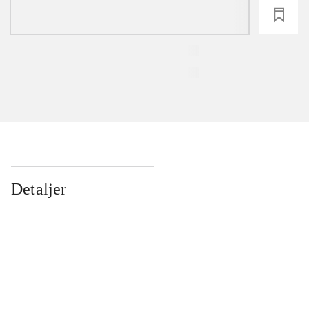
loading
Detaljer
...
...
...
...
...
...
...
...