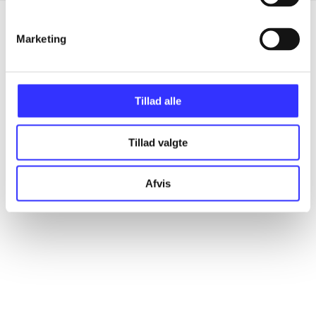
Marketing
Artikler
Alle registrerede artikler fordelt på udgivelser
Tillad alle
...
Tillad valgte
...
Afvis
...
...
...