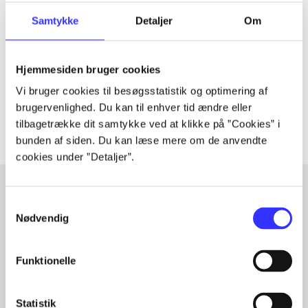
Tidsskrift
Artiklen er en del af
Samtykke
Detaljer
Om
lorem ipsum dolor sit amet ...
Hjemmesiden bruger cookies
Tidsskrift
Vi bruger cookies til besøgsstatistik og optimering af
Artiklerne i
handler ofte om
brugervenlighed. Du kan til enhver tid ændre eller
tilbagetrække dit samtykke ved at klikke på ”Cookies” i
bunden af siden. Du kan læse mere om de anvendte
cookies under ”Detaljer”.
Samtykkevalg
Artikler med samme emner
Nødvendig
Fra
Funktionelle
Statistik