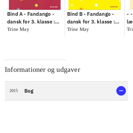
Bind A -
Fandango -
Bind B -
Fandango -
- 
dansk for 3. klasse :
dansk for 3. klasse :
læ
grundbog --
grundbog --
Fa
Trine May
Trine May
Tr
Arbejdsbog. Bind A
Arbejdsbog. Bind B
3.
- 
læ
Informationer og udgaver
Bog
2015