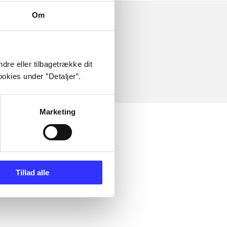
Om
dre eller tilbagetrække dit
okies under ”Detaljer”.
Marketing
Tillad alle