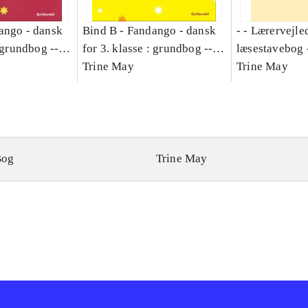
ango - dansk
Bind B -
Fandango - dansk
- - Lærervejle
: grundbog --
for 3. klasse : grundbog --
læsestavebog 
Bind A
Arbejdsbog. Bind B
Trine May
dansk for 3. kl
Trine May
grundbog. - -
Lærervejlednin
læsestavebog
Bog
Trine May