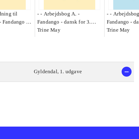
dning til
- - Arbejdsbog A. -
- - Arbejdsbog
-
Fandango -
Fandango - dansk for 3.
Fandango - da
asse :
klasse : grundbog. - -
Trine May
klasse : grund
Trine May
Arbejdsbog A.
Arbejdsbog B
g til
Gyldendal, 1. udgave