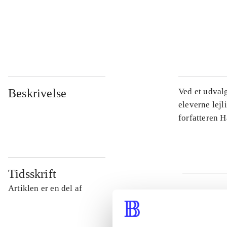
...
...
Beskrivelse
Ved et udval
eleverne lejl
forfatteren 
Tidsskrift
Artiklen er en del af