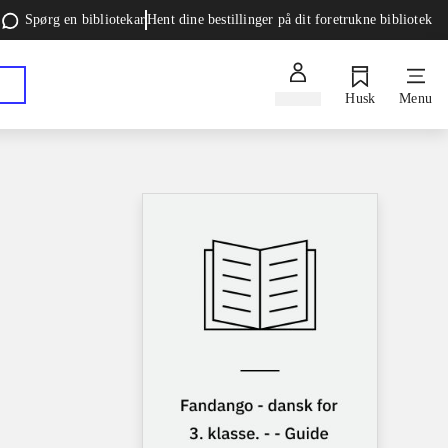
Spørg en bibliotekar
Hent dine bestillinger på dit foretrukne bibliotek
Log ind
Husk
Menu