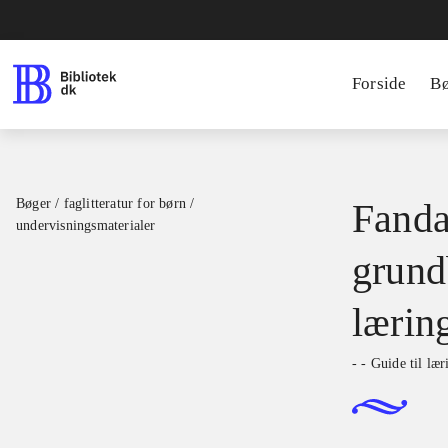
Forside
B
Bøger / faglitteratur for børn /
Fanda
undervisningsmaterialer
grundb
lærin
- - Guide til læ