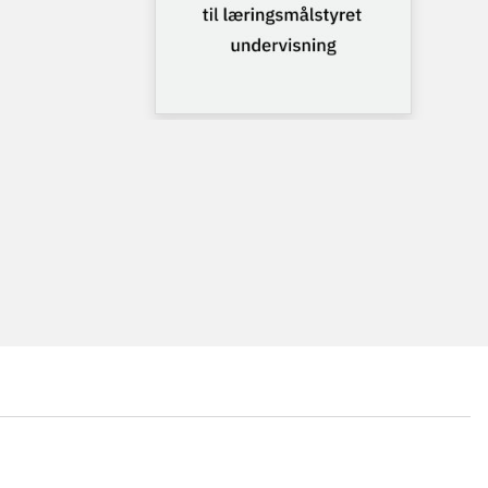
...
...