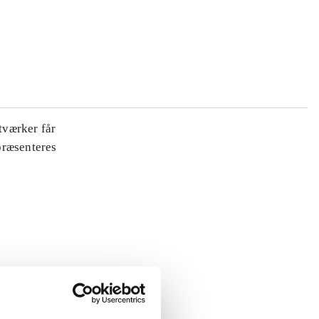
tværker får
 præsenteres