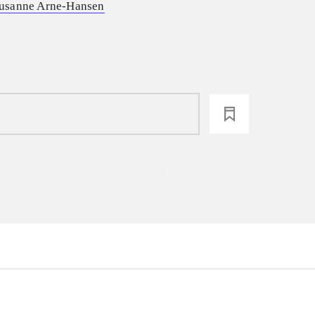
usanne Arne-Hansen
loading
...
...
...
...