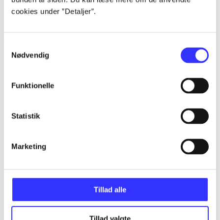
cookies under ”Detaljer”.
Samtykkevalg
Nødvendig
Funktionelle
Statistik
Bind B -
Fandango - dansk for 3. klasse : grundbog -- Arbejdsbog.
Bind B
Marketing
Trine May
Tillad alle
Tillad valgte