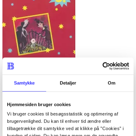
Bind A -
Fandango - dansk for 3. klasse : grundbog -- Arbejdsbog.
Samtykke
Detaljer
Om
Bind A
Trine May
Hjemmesiden bruger cookies
Vi bruger cookies til besøgsstatistik og optimering af
brugervenlighed. Du kan til enhver tid ændre eller
tilbagetrække dit samtykke ved at klikke på ”Cookies” i
bunden af siden. Du kan læse mere om de anvendte