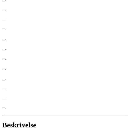
...
...
...
...
...
...
...
...
...
...
...
Beskrivelse