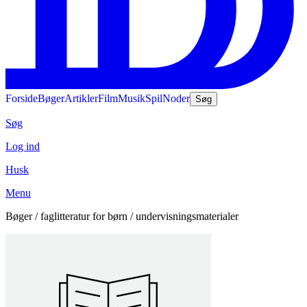
Forside
Bøger
Artikler
Film
Musik
Spil
Noder
Søg
Søg
Log ind
Husk
Menu
Bøger / faglitteratur for børn / undervisningsmaterialer