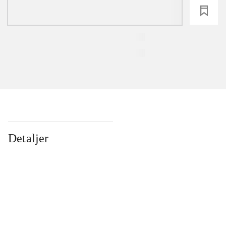
loading
Detaljer
...
...
...
...
...
...
...
...