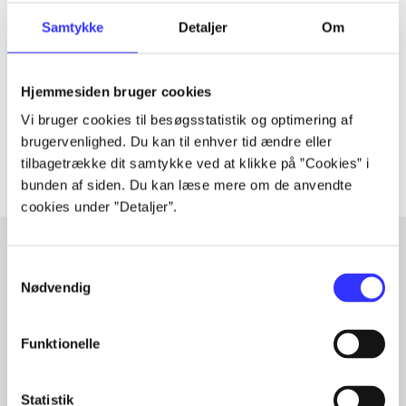
Tidsskrift
Artiklen er en del af
Samtykke
Detaljer
Om
lorem ipsum dolor sit amet ...
Hjemmesiden bruger cookies
Tidsskrift
Vi bruger cookies til besøgsstatistik og optimering af
Artiklerne i
handler ofte om
brugervenlighed. Du kan til enhver tid ændre eller
tilbagetrække dit samtykke ved at klikke på ”Cookies” i
bunden af siden. Du kan læse mere om de anvendte
cookies under ”Detaljer”.
Samtykkevalg
Artikler med samme emner
Nødvendig
Fra
Funktionelle
Statistik