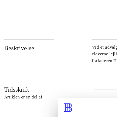
...
...
Beskrivelse
Ved et udval
eleverne lejl
forfatteren 
Tidsskrift
Artiklen er en del af