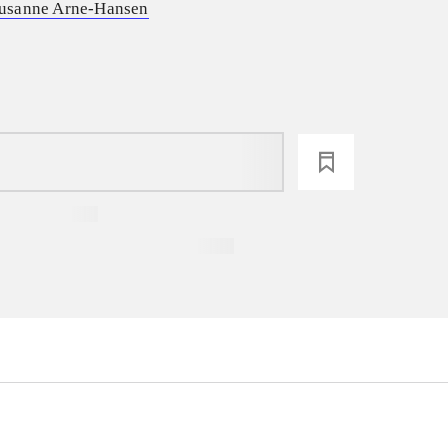
usanne Arne-Hansen
loading
...
...
...
...