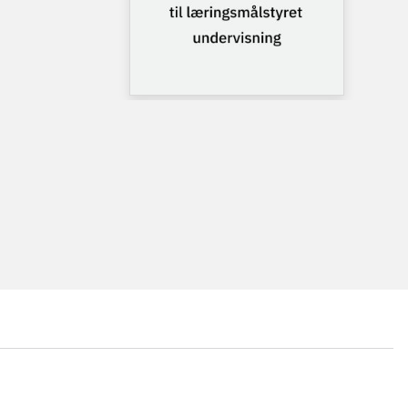
...
...