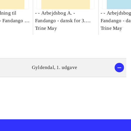
dning til
- - Arbejdsbog A. -
- - Arbejdsbog
-
Fandango -
Fandango - dansk for 3.
Fandango - da
asse :
klasse : grundbog. - -
Trine May
klasse : grund
Trine May
Arbejdsbog A.
Arbejdsbog B
g til
Gyldendal, 1. udgave