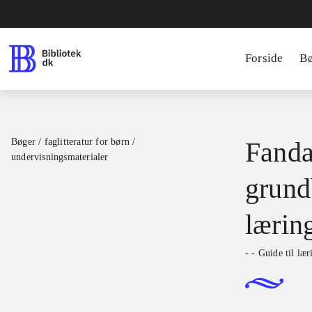
Forside
B
Bøger / faglitteratur for børn /
Fanda
undervisningsmaterialer
grundb
lærin
- - Guide til læ