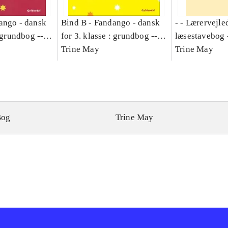
ango - dansk
Bind B -
Fandango - dansk
- - Lærervejle
: grundbog --
for 3. klasse : grundbog --
læsestavebog 
Bind A
Arbejdsbog. Bind B
Trine May
dansk for 3. kl
Trine May
grundbog. - -
Lærervejlednin
læsestavebog
Bog
Trine May