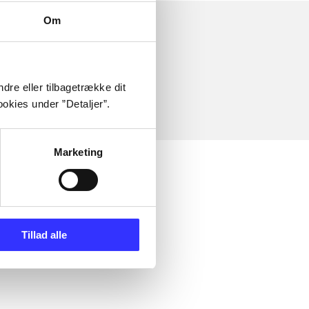
Om
dre eller tilbagetrække dit
okies under ”Detaljer”.
Marketing
Tillad alle