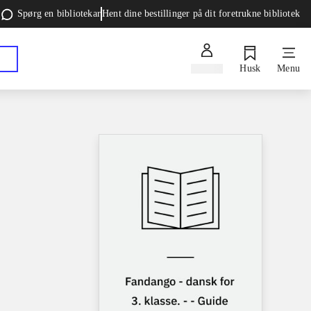
Spørg en bibliotekar
Hent dine bestillinger på dit foretrukne bibliotek
Log ind
Husk
Menu