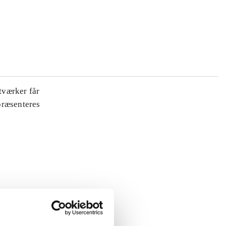
tværker får
 præsenteres