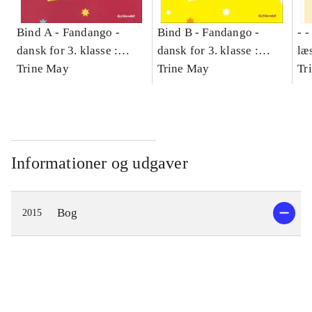
Bind A -
Fandango -
Bind B -
Fandango -
- 
dansk for 3. klasse :
dansk for 3. klasse :
læ
grundbog -- Arbejdsbog.
Trine May
grundbog -- Arbejdsbog.
Trine May
- d
Tr
Bind A
Bind B
gr
Læ
læ
Informationer og udgaver
Bog
2015