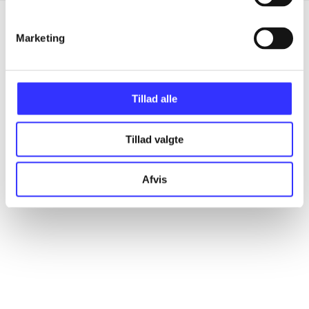
Marketing
Artikler
Alle registrerede artikler fordelt på udgivelser
Tillad alle
...
Tillad valgte
...
Afvis
...
...
...