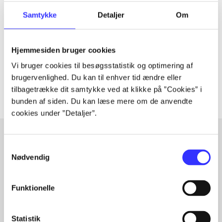
Tidsskrift
Artiklen er en del af
Samtykke
Detaljer
Om
lorem ipsum dolor sit amet ...
Hjemmesiden bruger cookies
Tidsskrift
Vi bruger cookies til besøgsstatistik og optimering af
Artiklerne i
handler ofte om
brugervenlighed. Du kan til enhver tid ændre eller
tilbagetrække dit samtykke ved at klikke på ”Cookies” i
bunden af siden. Du kan læse mere om de anvendte
cookies under ”Detaljer”.
Samtykkevalg
Artikler med samme emner
Nødvendig
Fra
Funktionelle
Statistik