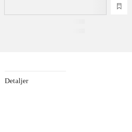
loading
Detaljer
...
...
...
...
...
...
...
...